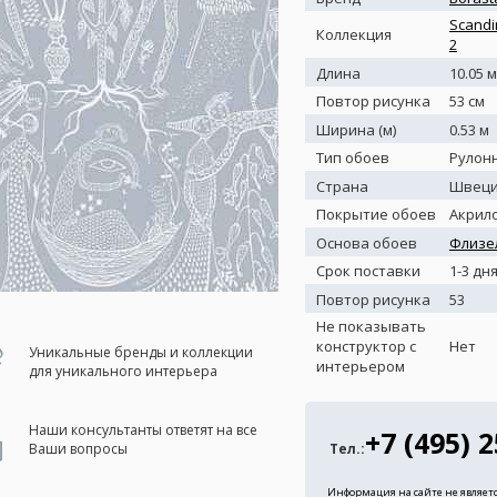
Scandi
Коллекция
2
Длина
10.05 м
Повтор рисунка
53 см
Ширина (м)
0.53 м
Тип обоев
Рулон
Страна
Швец
Покрытие обоев
Акрил
Основа обоев
Флизе
Срок поставки
1-3 дн
Повтор рисунка
53
Не показывать
конструктор с
Нет
Уникальные бренды и коллекции
интерьером
для уникального интерьера
Наши консультанты ответят на все
+7 (495) 
Тел.:
Ваши вопросы
Информация на сайте не являет