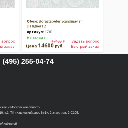
Обои:
Borastapeter Scandinavian
Designers 2
Артикул:
1761
На складе
 вопрос
17400
Задать вопрос
a
14600
Цена
руб.
й заказ
Быстрый заказ
 (495) 255-04-74
оскве и Московской области
9, к.1, ТК «Каширский двор №1», 2 этаж, пав. 2-С105.
ной офертой