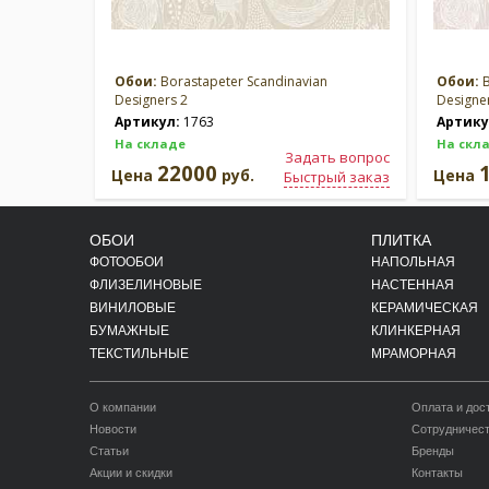
Обои:
Borastapeter Scandinavian
Обои:
B
Designers 2
Designe
Артикул:
1763
Артику
На складе
На скл
Задать вопрос
22000
Цена
руб.
Цена
Быстрый заказ
ОБОИ
ПЛИТКА
ФОТООБОИ
НАПОЛЬНАЯ
ФЛИЗЕЛИНОВЫЕ
НАСТЕННАЯ
ВИНИЛОВЫЕ
КЕРАМИЧЕСКАЯ
БУМАЖНЫЕ
КЛИНКЕРНАЯ
ТЕКСТИЛЬНЫЕ
МРАМОРНАЯ
О компании
Оплата и дос
Новости
Сотрудничес
Статьи
Бренды
Акции и скидки
Контакты