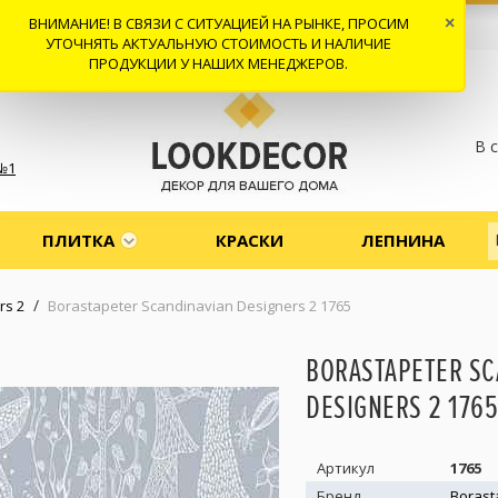
ВНИМАНИЕ! В СВЯЗИ С СИТУАЦИЕЙ НА РЫНКЕ, ПРОСИМ
×
 И ДОСТАВКА
СОТРУДНИЧЕСТВО
КОНТАКТЫ
ОТЗЫВЫ
УТОЧНЯТЬ АКТУАЛЬНУЮ СТОИМОСТЬ И НАЛИЧИЕ
ПРОДУКЦИИ У НАШИХ МЕНЕДЖЕРОВ.
В 
№1
ПЛИТКА
КРАСКИ
ЛЕПНИНА
/
rs 2
Borastapeter Scandinavian Designers 2 1765
BORASTAPETER SC
DESIGNERS 2 1765
Артикул
1765
Бренд
Borast