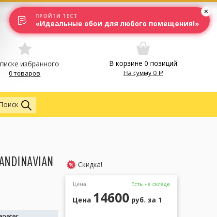
Вход
Москва
ПРОЙТИ ТЕСТ
«Идеальные обои для любого помещения!»
В корзине
0
позиций
списке избранного
На сумму
0
0 товаров
Обои
Поиск
ANDINAVIAN
Скидка!
Цена
Есть на складе
14600
Цена
руб.
за 1
apeter