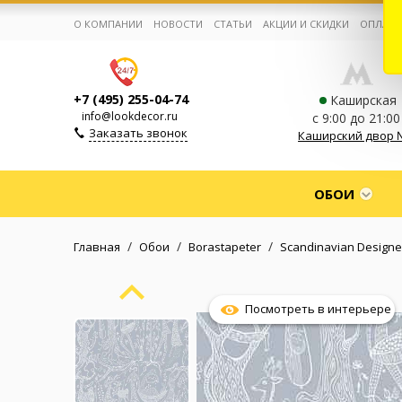
О КОМПАНИИ
НОВОСТИ
СТАТЬИ
АКЦИИ И СКИДКИ
ОПЛАТА
+7 (495) 255-04-74
Каширская
info@lookdecor.ru
с 9:00 до 21:00
Заказать звонок
Каширский двор 
Корзина:
0
ОБОИ
Избранное:
0 товаров
/
/
/
Главная
Обои
Borastapeter
Scandinavian Designe
Каталог
Посмотреть в интерьере
Компания
Личный кабинет