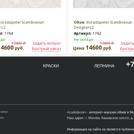
orastapeter Scandinavian
Обои:
Borastapeter Scandinavian
rs 2
Designers 2
л:
1764
Артикул:
1762
аде
На складе
17400
Задать вопрос
17400
Задать
a
a
14600
14600
руб.
Цена
руб.
Быстрый заказ
Быстры
+7
КРАСКИ
ЛЕПНИНА
тавка
«Lookdecor» -
интернет-магазин обоев в М
тво
Наш адрес: г. Москва, Каширское шоссе, д.1
Информация на сайте не является публич