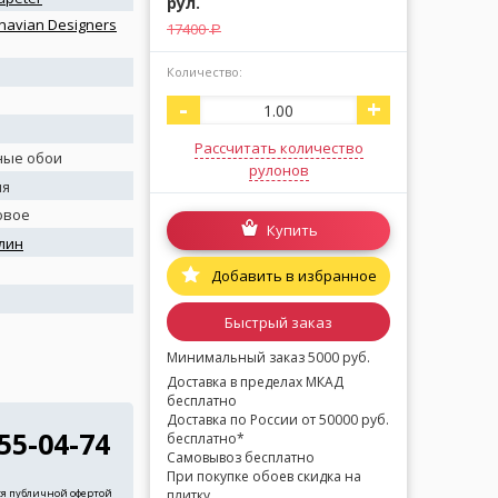
рул.
navian Designers
17400
a
Количество:
-
+
Рассчитать количество
ные обои
рулонов
ия
овое
Купить
лин
я
Добавить в избранное
Быстрый заказ
Минимальный заказ 5000 руб.
Доставка в пределах МКАД
бесплатно
Доставка по России от 50000 руб.
255-04-74
бесплатно*
Самовывоз бесплатно
При покупке обоев скидка на
ся публичной офертой
плитку