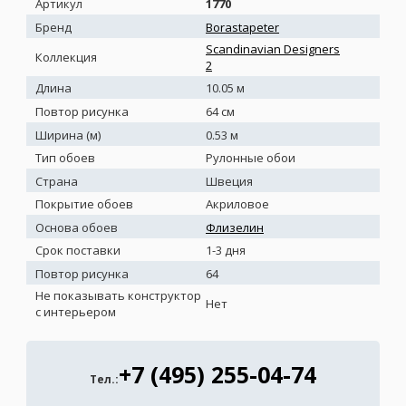
Артикул
1770
Бренд
Borastapeter
Scandinavian Designers
Коллекция
2
Длина
10.05 м
Повтор рисунка
64 см
Ширина (м)
0.53 м
Тип обоев
Рулонные обои
Страна
Швеция
Покрытие обоев
Акриловое
Основа обоев
Флизелин
Срок поставки
1-3 дня
Повтор рисунка
64
Не показывать конструктор
Нет
с интерьером
+7 (495) 255-04-74
Тел.: