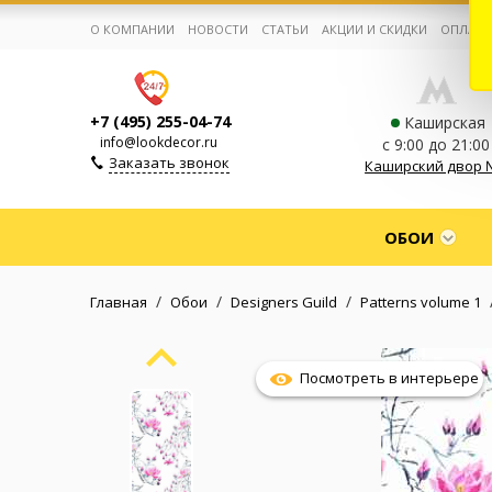
О КОМПАНИИ
НОВОСТИ
СТАТЬИ
АКЦИИ И СКИДКИ
ОПЛАТА
+7 (495) 255-04-74
Каширская
info@lookdecor.ru
с 9:00 до 21:00
Заказать звонок
Каширский двор 
Корзина:
0
ОБОИ
Избранное:
0 товаров
/
/
/
Главная
Обои
Designers Guild
Patterns volume 1
Каталог
Посмотреть в интерьере
Компания
Личный кабинет