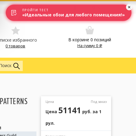
Вход
Москва
ПРОЙТИ ТЕСТ
«Идеальные обои для любого помещения!»
В корзине
0
позиций
списке избранного
На сумму
0
0 товаров
Обои
Поиск
 PATTERNS
Цена
Под заказ
51141
1
Цена
руб.
за 1
рул.
1
ers Guild