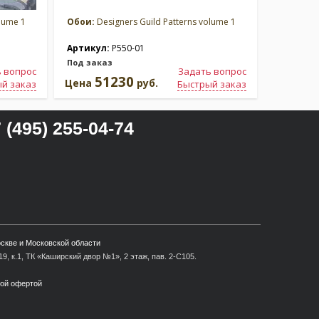
lume 1
Обои:
Designers Guild Patterns volume 1
Обои:
Des
Артикул:
P550-01
Артикул
Под заказ
Под зака
 вопрос
Задать вопрос
51230
5
Цена
руб.
Цена
й заказ
Быстрый заказ
 (495) 255-04-74
оскве и Московской области
9, к.1, ТК «Каширский двор №1», 2 этаж, пав. 2-С105.
ной офертой