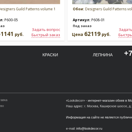
esigners Guild Patterns volume 1
Обои:
Designers Guild Patterns vo
л:
P600-05
Артикул:
P608-01
каз
Под заказ
Задать вопрос
Задать
51141
62119
руб.
Цена
руб.
Быстрый заказ
Быстры
+7
КРАСКИ
ЛЕПНИНА
тавка
«Lookdecor» -
интернет-магазин обоев в М
тво
Наш адрес: г. Москва, Каширское шоссе, д.1
Информация на сайте не является публич
e-mail:
info@lookdecor.ru