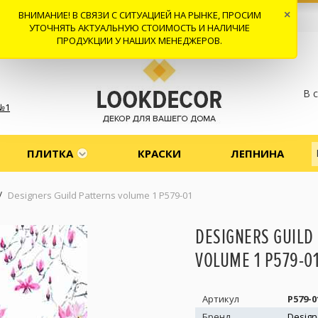
ВНИМАНИЕ! В СВЯЗИ С СИТУАЦИЕЙ НА РЫНКЕ, ПРОСИМ
×
 И ДОСТАВКА
СОТРУДНИЧЕСТВО
КОНТАКТЫ
ОТЗЫВЫ
УТОЧНЯТЬ АКТУАЛЬНУЮ СТОИМОСТЬ И НАЛИЧИЕ
ПРОДУКЦИИ У НАШИХ МЕНЕДЖЕРОВ.
В 
№1
ПЛИТКА
КРАСКИ
ЛЕПНИНА
/
Designers Guild Patterns volume 1 P579-01
DESIGNERS GUILD
VOLUME 1 P579-0
Артикул
P579-0
Бренд
Design