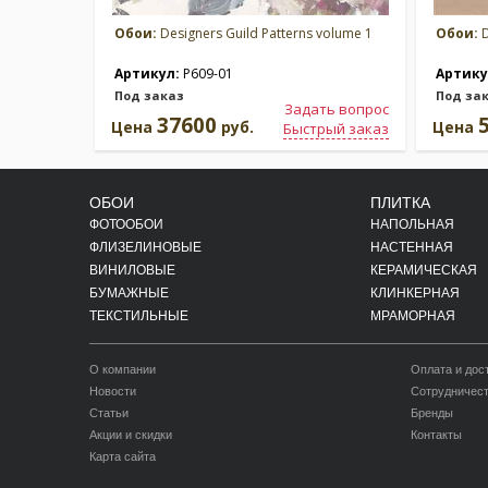
Обои:
Designers Guild Patterns volume 1
Обои:
D
Артикул:
P609-01
Артику
Под заказ
Под за
Задать вопрос
37600
Цена
руб.
Цена
Быстрый заказ
ОБОИ
ПЛИТКА
ФОТООБОИ
НАПОЛЬНАЯ
ФЛИЗЕЛИНОВЫЕ
НАСТЕННАЯ
ВИНИЛОВЫЕ
КЕРАМИЧЕСКАЯ
БУМАЖНЫЕ
КЛИНКЕРНАЯ
ТЕКСТИЛЬНЫЕ
МРАМОРНАЯ
О компании
Оплата и дос
Новости
Сотрудничес
Статьи
Бренды
Акции и скидки
Контакты
Карта сайта