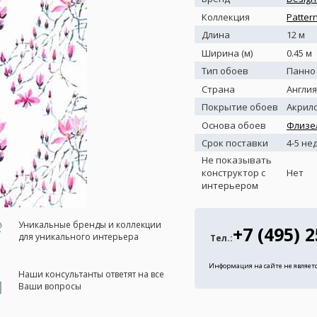
Коллекция
Patter
Длина
12 м
Ширина (м)
0.45 м
Тип обоев
Панно
Страна
Англия
Покрытие обоев
Акрил
Основа обоев
Флизе
Срок поставки
4-5 не
Не показывать
конструктор с
Нет
интерьером
Уникальные бренды и коллекции
+7 (495) 
для уникального интерьера
Тел.:
Информация на сайте не являет
Наши консультанты ответят на все
Ваши вопросы