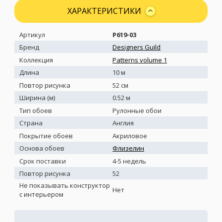
ХАРАКТЕРИСТИКИ
Артикул
P619-03
Бренд
Designers Guild
Коллекция
Patterns volume 1
Длина
10 м
Повтор рисунка
52 см
Ширина (м)
0.52 м
Тип обоев
Рулонные обои
Страна
Англия
Покрытие обоев
Акриловое
Основа обоев
Флизелин
Срок поставки
4-5 недель
Повтор рисунка
52
Не показывать конструктор
Нет
с интерьером