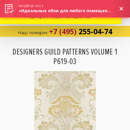
ВНИМАНИЕ! В СВЯЗИ С СИТУАЦИЕЙ НА РЫНКЕ, ПРОСИМ
×
ПРОЙТИ ТЕСТ
«Идеальные обои для любого помещения!»
УТОЧНЯТЬ АКТУАЛЬНУЮ СТОИМОСТЬ И НАЛИЧИЕ
ПРОДУКЦИИ У НАШИХ МЕНЕДЖЕРОВ.
+7 (495)
255-04-74
Наш телефон:
Корзина:
0
DESIGNERS GUILD PATTERNS VOLUME 1
P619-03
Избранное:
0 товаров
Каталог
Компания
Личный кабинет