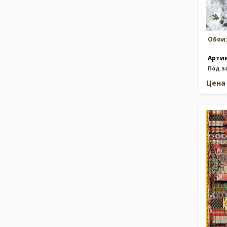
Обои
Арти
Под з
Цен