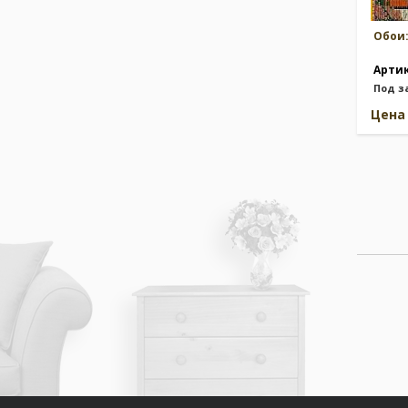
Обои
Арти
Под з
Цен