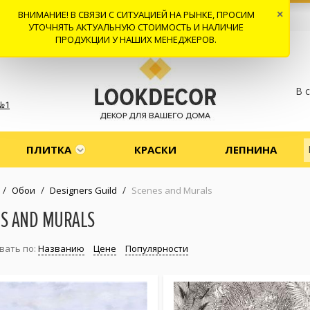
ВНИМАНИЕ! В СВЯЗИ С СИТУАЦИЕЙ НА РЫНКЕ, ПРОСИМ
×
 И ДОСТАВКА
СОТРУДНИЧЕСТВО
КОНТАКТЫ
ОТЗЫВЫ
УТОЧНЯТЬ АКТУАЛЬНУЮ СТОИМОСТЬ И НАЛИЧИЕ
ПРОДУКЦИИ У НАШИХ МЕНЕДЖЕРОВ.
В 
№1
ПЛИТКА
КРАСКИ
ЛЕПНИНА
/
/
/
Обои
Designers Guild
Scenes and Murals
ES AND MURALS
вать по:
Названию
Цене
Популярности