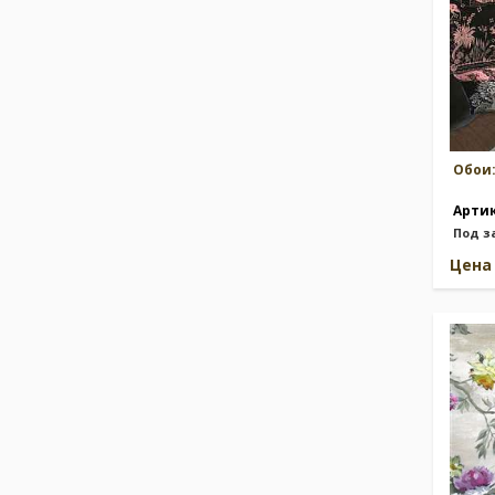
Обои
Арти
Под з
Цен