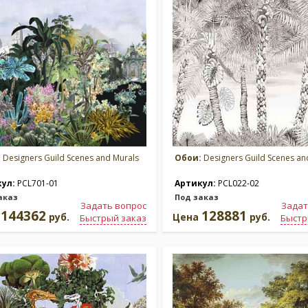
:
Designers Guild Scenes and Murals
Обои:
Designers Guild Scenes an
кул:
PCL701-01
Артикул:
PCL022-02
аказ
Под заказ
Задать вопрос
Задат
144362
128881
а
руб.
Цена
руб.
Быстрый заказ
Быстр