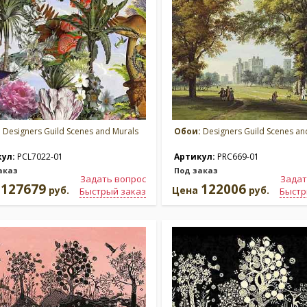
:
Designers Guild Scenes and Murals
Обои:
Designers Guild Scenes an
кул:
PCL7022-01
Артикул:
PRC669-01
аказ
Под заказ
Задать вопрос
Задат
127679
122006
а
руб.
Цена
руб.
Быстрый заказ
Быстр