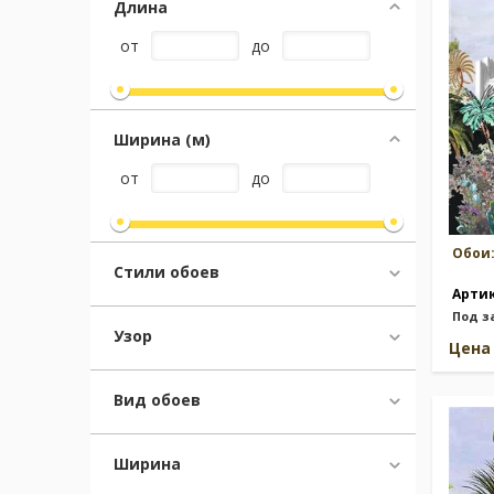
Длина
от
до
Москва
(сменить город)
Заказать обратный звонок
Ширина (м)
от
до
Обои
Стили обоев
Арти
Под з
Узор
Цен
Вид обоев
Ширина