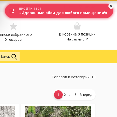
Вход
Москва
ПРОЙТИ ТЕСТ
«Идеальные обои для любого помещения!»
В корзине
0
позиций
списке избранного
На сумму
0
0 товаров
Везде
Поиск
Товаров в категории: 18
...
1
2
6
Вперед