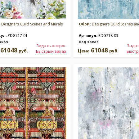
:
Designers Guild Scenes and Murals
Обои:
Designers Guild Scenes an
кул:
PDG717-01
Артикул:
PDG718-03
аказ
Под заказ
Задать вопрос
Задат
61048
61048
а
руб.
Цена
руб.
Быстрый заказ
Быстр