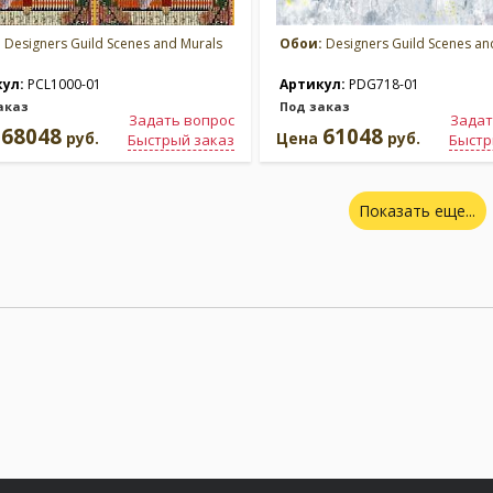
:
Designers Guild Scenes and Murals
Обои:
Designers Guild Scenes an
кул:
PCL1000-01
Артикул:
PDG718-01
аказ
Под заказ
Задать вопрос
Задат
68048
61048
а
руб.
Цена
руб.
Быстрый заказ
Быстр
Показать еще...