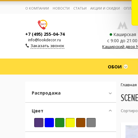
О КОМПАНИИ
НОВОСТИ
СТАТЬИ
АКЦИИ И СКИДКИ
ОПЛАТА
+7 (495) 255-04-74
Каширская
info@lookdecor.ru
с 9:00 до 21:00
Заказать звонок
Каширский двор 
Корзина:
0
ОБОИ
Избранное:
0 товаров
Главная
Распродажа
SCEN
Каталог
Цвет
Сортиро
Компания
Личный кабинет