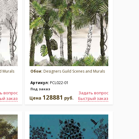
d Murals
Обои:
Designers Guild Scenes and Murals
Артикул:
PCL022-01
Под заказ
ь вопрос
Задать вопрос
128881
Цена
руб.
ый заказ
Быстрый заказ