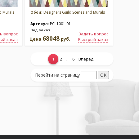
d Murals
Обои:
Designers Guild Scenes and Murals
Артикул:
PCL1001-01
Под заказ
ь вопрос
Задать вопрос
68048
Цена
руб.
ый заказ
Быстрый заказ
...
1
2
6
Вперед
Перейти на страницу