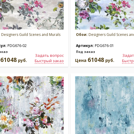
:
Designers Guild Scenes and Murals
Обои:
Designers Guild Scenes an
кул:
PDG676-02
Артикул:
PDG676-01
аказ
Под заказ
Задать вопрос
Задат
61048
61048
а
руб.
Цена
руб.
Быстрый заказ
Быстр