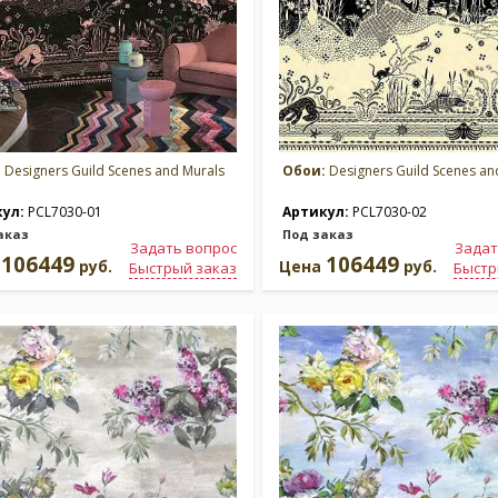
:
Designers Guild Scenes and Murals
Обои:
Designers Guild Scenes an
кул:
PCL7030-01
Артикул:
PCL7030-02
аказ
Под заказ
Задать вопрос
Задат
106449
106449
а
руб.
Цена
руб.
Быстрый заказ
Быстр