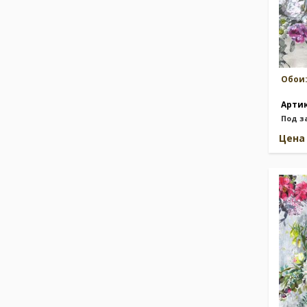
Обои
Арти
Под з
Цен