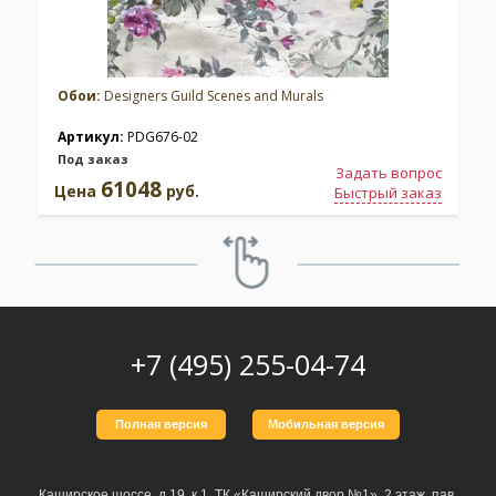
Обои:
Designers Guild Scenes and Murals
Артикул:
PDG676-02
Под заказ
Задать вопрос
61048
Цена
руб.
Быстрый заказ
+7 (495) 255-04-74
Полная версия
Мобильная версия
Каширское шоссе, д.19, к.1, ТК «Каширский двор №1», 2 этаж, пав.