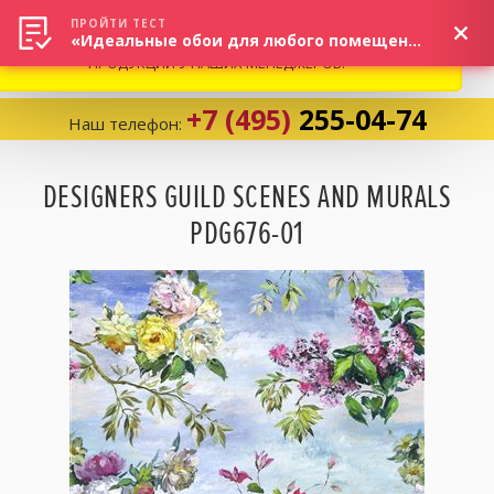
ВНИМАНИЕ! В СВЯЗИ С СИТУАЦИЕЙ НА РЫНКЕ, ПРОСИМ
×
ПРОЙТИ ТЕСТ
«Идеальные обои для любого помещения!»
УТОЧНЯТЬ АКТУАЛЬНУЮ СТОИМОСТЬ И НАЛИЧИЕ
ПРОДУКЦИИ У НАШИХ МЕНЕДЖЕРОВ.
+7 (495)
255-04-74
Наш телефон:
Корзина:
0
DESIGNERS GUILD SCENES AND MURALS
PDG676-01
Избранное:
0 товаров
Каталог
Компания
Личный кабинет