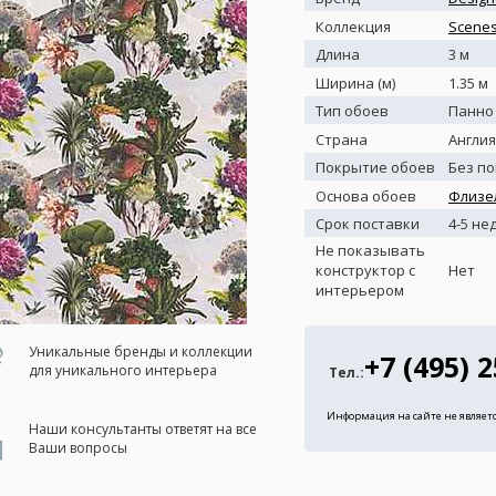
Коллекция
Scenes
Длина
3 м
Ширина (м)
1.35 м
Тип обоев
Панно
Страна
Англия
Покрытие обоев
Без п
Основа обоев
Флизе
Срок поставки
4-5 не
Не показывать
конструктор с
Нет
интерьером
Уникальные бренды и коллекции
+7 (495) 
для уникального интерьера
Тел.:
Информация на сайте не являет
Наши консультанты ответят на все
Ваши вопросы