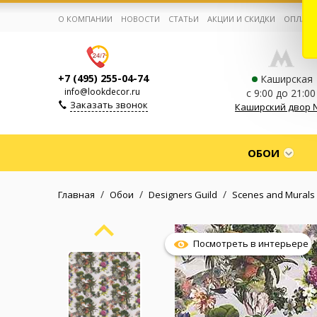
О КОМПАНИИ
НОВОСТИ
СТАТЬИ
АКЦИИ И СКИДКИ
ОПЛАТА
+7 (495) 255-04-74
Каширская
info@lookdecor.ru
с 9:00 до 21:00
Заказать звонок
Каширский двор 
Корзина:
0
ОБОИ
Избранное:
0 товаров
/
/
/
Главная
Обои
Designers Guild
Scenes and Murals
Каталог
Посмотреть в интерьере
Компания
Личный кабинет