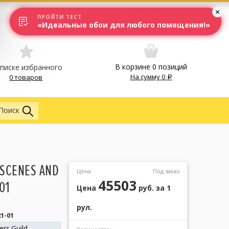
Вход
Москва
ПРОЙТИ ТЕСТ
«Идеальные обои для любого помещения!»
В корзине
0
позиций
списке избранного
На сумму
0
0 товаров
Обои
Поиск
 SCENES AND
Цена
Под заказ
45503
01
Цена
руб.
за 1
рул.
1-01
ers Guild