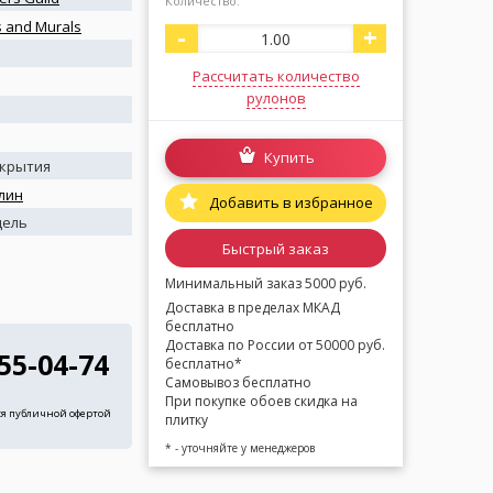
Количество:
 and Murals
-
+
Рассчитать количество
рулонов
Купить
окрытия
лин
Добавить в избранное
дель
Быстрый заказ
Минимальный заказ 5000 руб.
Доставка в пределах МКАД
бесплатно
Доставка по России от 50000 руб.
255-04-74
бесплатно*
Самовывоз бесплатно
При покупке обоев скидка на
ся публичной офертой
плитку
* - уточняйте у менеджеров