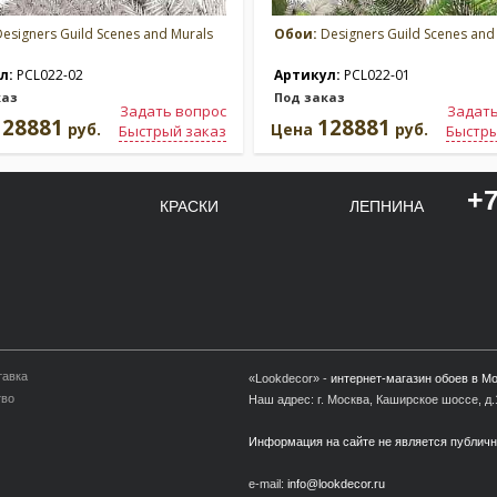
esigners Guild Scenes and Murals
Обои:
Designers Guild Scenes and
л:
PCL022-02
Артикул:
PCL022-01
каз
Под заказ
Задать вопрос
Задать
128881
128881
руб.
Цена
руб.
Быстрый заказ
Быстры
+7
КРАСКИ
ЛЕПНИНА
тавка
«Lookdecor» -
интернет-магазин обоев в М
тво
Наш адрес: г. Москва, Каширское шоссе, д.1
Информация на сайте не является публич
e-mail:
info@lookdecor.ru