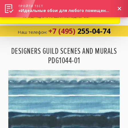
ВНИМАНИЕ! В СВЯЗИ С СИТУАЦИЕЙ НА РЫНКЕ, ПРОСИМ
×
ПРОЙТИ ТЕСТ
«Идеальные обои для любого помещения!»
УТОЧНЯТЬ АКТУАЛЬНУЮ СТОИМОСТЬ И НАЛИЧИЕ
ПРОДУКЦИИ У НАШИХ МЕНЕДЖЕРОВ.
+7 (495)
255-04-74
Наш телефон:
Корзина:
0
DESIGNERS GUILD SCENES AND MURALS
PDG1044-01
Избранное:
0 товаров
Каталог
Компания
Личный кабинет