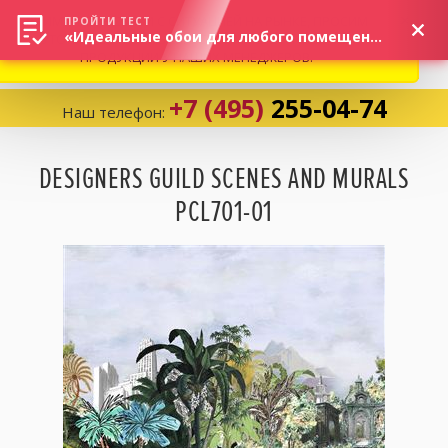
ВНИМАНИЕ! В СВЯЗИ С СИТУАЦИЕЙ НА РЫНКЕ, ПРОСИМ
×
ПРОЙТИ ТЕСТ
«Идеальные обои для любого помещения!»
УТОЧНЯТЬ АКТУАЛЬНУЮ СТОИМОСТЬ И НАЛИЧИЕ
ПРОДУКЦИИ У НАШИХ МЕНЕДЖЕРОВ.
+7 (495)
255-04-74
Наш телефон:
Корзина:
0
DESIGNERS GUILD SCENES AND MURALS
PCL701-01
Избранное:
0 товаров
Каталог
Компания
Личный кабинет