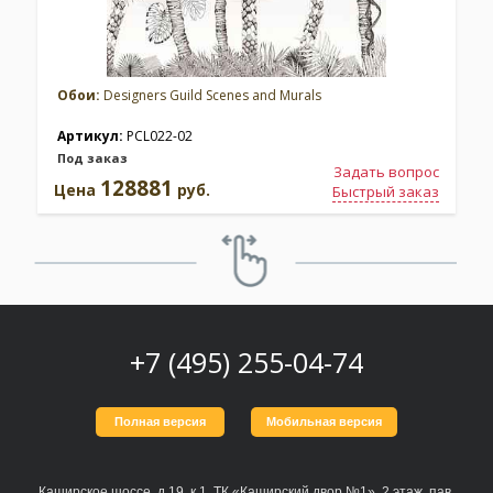
Обои:
Designers Guild Scenes and Murals
Артикул:
PCL022-02
Под заказ
Задать вопрос
128881
Цена
руб.
Быстрый заказ
+7 (495) 255-04-74
Полная версия
Мобильная версия
Каширское шоссе, д.19, к.1, ТК «Каширский двор №1», 2 этаж, пав.