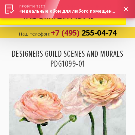
ВНИМАНИЕ! В СВЯЗИ С СИТУАЦИЕЙ НА РЫНКЕ, ПРОСИМ
×
ПРОЙТИ ТЕСТ
«Идеальные обои для любого помещения!»
УТОЧНЯТЬ АКТУАЛЬНУЮ СТОИМОСТЬ И НАЛИЧИЕ
ПРОДУКЦИИ У НАШИХ МЕНЕДЖЕРОВ.
+7 (495)
255-04-74
Наш телефон:
Корзина:
0
DESIGNERS GUILD SCENES AND MURALS
PDG1099-01
Избранное:
0 товаров
Каталог
Компания
Личный кабинет