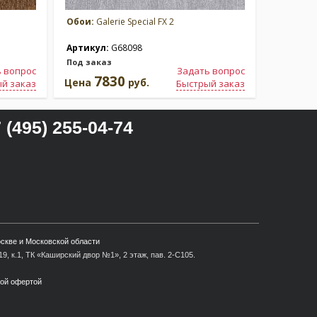
Обои:
Galerie Special FX 2
Обои:
Gal
Артикул:
G68098
Артикул
Под заказ
Под зака
 вопрос
Задать вопрос
7830
7
Цена
руб.
Цена
й заказ
Быстрый заказ
 (495) 255-04-74
оскве и Московской области
9, к.1, ТК «Каширский двор №1», 2 этаж, пав. 2-С105.
ной офертой