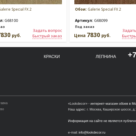
alerie Special FX 2
Обои:
Galerie Special FX 2
л:
G68100
Артикул:
G68099
каз
Под заказ
Задать вопрос
Задать
7830
7830
руб.
Цена
руб.
Быстрый заказ
Быстры
+7
КРАСКИ
ЛЕПНИНА
тавка
«Lookdecor» -
интернет-магазин обоев в М
тво
Наш адрес: г. Москва, Каширское шоссе, д.1
Информация на сайте не является публич
e-mail:
info@lookdecor.ru