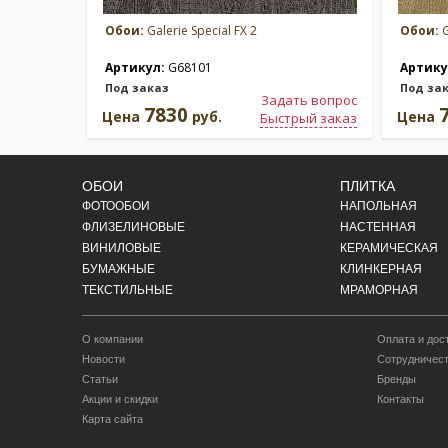
Обои:
Galerie Special FX 2
Обои:
G
Артикул:
G68101
Артику
Под заказ
Под за
Задать вопрос
7830
Цена
руб.
Цена
Быстрый заказ
ОБОИ
ПЛИТКА
ФОТООБОИ
НАПОЛЬНАЯ
ФЛИЗЕЛИНОВЫЕ
НАСТЕННАЯ
ВИНИЛОВЫЕ
КЕРАМИЧЕСКАЯ
БУМАЖНЫЕ
КЛИНКЕРНАЯ
ТЕКСТИЛЬНЫЕ
МРАМОРНАЯ
О компании
Оплата и дос
Новости
Сотрудничес
Статьи
Бренды
Акции и скидки
Контакты
Карта сайта