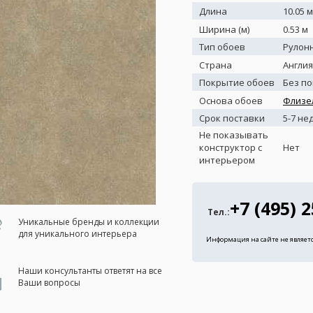
Длина
10.05 м
Ширина (м)
0.53 м
Тип обоев
Рулон
Страна
Англия
Покрытие обоев
Без п
Основа обоев
Флизе
Срок поставки
5-7 не
Не показывать
конструктор с
Нет
интерьером
+7 (495) 
Тел.:
Уникальные бренды и коллекции
для уникального интерьера
Информация на сайте не являет
Наши консультанты ответят на все
Ваши вопросы