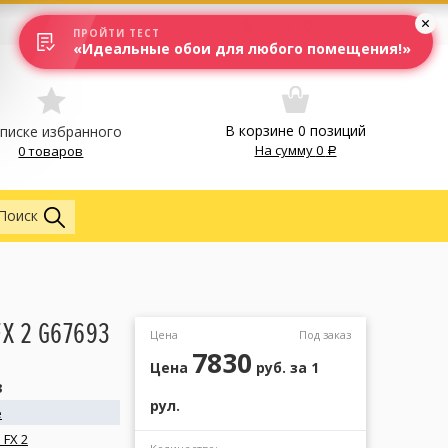
Вход
Москва
ПРОЙТИ ТЕСТ
«Идеальные обои для любого помещения!»
В корзине
0
позиций
списке избранного
На сумму
0
0 товаров
Обои
Поиск
FX 2 G67693
Цена
Под заказ
7830
Цена
руб.
за 1
3
рул.
e
 FX 2