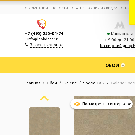
О КОМПАНИИ
НОВОСТИ
СТАТЬИ
АКЦИИ И СКИДКИ
ОПЛАТА
+7 (495) 255-04-74
Каширская
info@lookdecor.ru
с 9:00 до 21:00
Заказать звонок
Каширский двор 
Корзина:
0
ОБОИ
Избранное:
0 товаров
/
/
/
/
Главная
Обои
Galerie
Special FX 2
Galerie Spec
Каталог
Посмотреть в интерьере
Компания
Личный кабинет