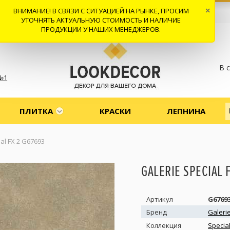
ВНИМАНИЕ! В СВЯЗИ С СИТУАЦИЕЙ НА РЫНКЕ, ПРОСИМ
×
 И ДОСТАВКА
СОТРУДНИЧЕСТВО
КОНТАКТЫ
ОТЗЫВЫ
УТОЧНЯТЬ АКТУАЛЬНУЮ СТОИМОСТЬ И НАЛИЧИЕ
ПРОДУКЦИИ У НАШИХ МЕНЕДЖЕРОВ.
В 
№1
ПЛИТКА
КРАСКИ
ЛЕПНИНА
ial FX 2 G67693
GALERIE SPECIAL 
Артикул
G6769
Бренд
Galeri
Коллекция
Special