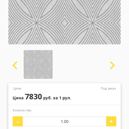
Москва
(сменить город)
Заказать обратный звонок
Цена
Под заказ
7830
Цена
руб.
за 1 рул.
Количество:
-
+