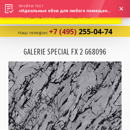
ВНИМАНИЕ! В СВЯЗИ С СИТУАЦИЕЙ НА РЫНКЕ, ПРОСИМ
×
ПРОЙТИ ТЕСТ
«Идеальные обои для любого помещения!»
УТОЧНЯТЬ АКТУАЛЬНУЮ СТОИМОСТЬ И НАЛИЧИЕ
ПРОДУКЦИИ У НАШИХ МЕНЕДЖЕРОВ.
+7 (495)
255-04-74
Наш телефон:
Корзина:
0
GALERIE SPECIAL FX 2 G68096
Избранное:
0 товаров
Каталог
Компания
Личный кабинет