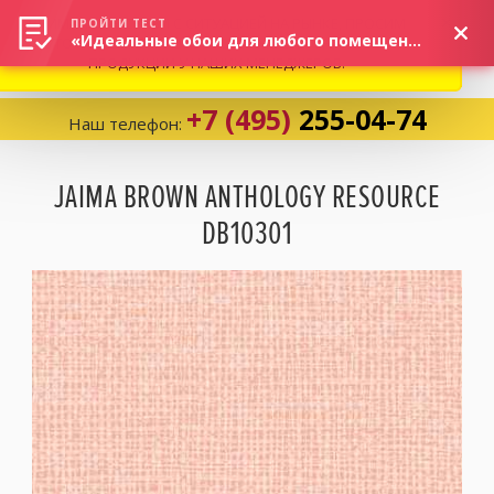
ВНИМАНИЕ! В СВЯЗИ С СИТУАЦИЕЙ НА РЫНКЕ, ПРОСИМ
×
ПРОЙТИ ТЕСТ
«Идеальные обои для любого помещения!»
УТОЧНЯТЬ АКТУАЛЬНУЮ СТОИМОСТЬ И НАЛИЧИЕ
ПРОДУКЦИИ У НАШИХ МЕНЕДЖЕРОВ.
+7 (495)
255-04-74
Наш телефон:
Корзина:
0
JAIMA BROWN ANTHOLOGY RESOURCE
DB10301
Избранное:
0 товаров
Каталог
Компания
Личный кабинет