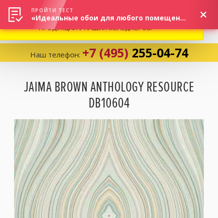
ВНИМАНИЕ! В СВЯЗИ С СИТУАЦИЕЙ НА РЫНКЕ, ПРОСИМ
×
ПРОЙТИ ТЕСТ
«Идеальные обои для любого помещения!»
УТОЧНЯТЬ АКТУАЛЬНУЮ СТОИМОСТЬ И НАЛИЧИЕ
ПРОДУКЦИИ У НАШИХ МЕНЕДЖЕРОВ.
+7 (495)
255-04-74
Наш телефон:
Корзина:
0
JAIMA BROWN ANTHOLOGY RESOURCE
DB10604
Избранное:
0 товаров
Каталог
Компания
Личный кабинет