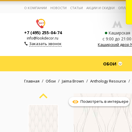
О КОМПАНИИ
НОВОСТИ
СТАТЬИ
АКЦИИ И СКИДКИ
ОПЛАТА
+7 (495) 255-04-74
Каширская
info@lookdecor.ru
с 9:00 до 21:00
Заказать звонок
Каширский двор 
Корзина:
0
ОБОИ
Избранное:
0 товаров
/
/
/
/
Главная
Обои
Jaima Brown
Anthology Resource
Каталог
Посмотреть в интерьере
Компания
Личный кабинет