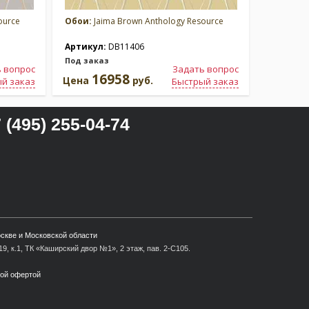
ource
Обои:
Jaima Brown Anthology Resource
Обои:
Jai
Артикул:
DB11406
Артикул
Под заказ
Под зака
 вопрос
Задать вопрос
16958
1
Цена
руб.
Цена
й заказ
Быстрый заказ
 (495) 255-04-74
оскве и Московской области
9, к.1, ТК «Каширский двор №1», 2 этаж, пав. 2-С105.
ной офертой