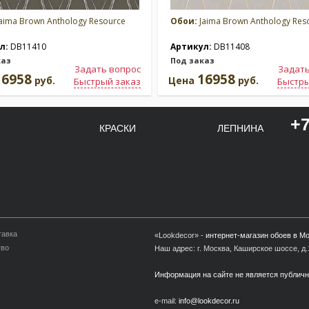
aima Brown Anthology Resource
Обои:
Jaima Brown Anthology Res
л:
DB11410
Артикул:
DB11408
каз
Под заказ
Задать вопрос
Задать
16958
16958
руб.
Цена
руб.
Быстрый заказ
Быстры
+7
КРАСКИ
ЛЕПНИНА
тавка
«Lookdecor» -
интернет-магазин обоев в М
тво
Наш адрес: г. Москва, Каширское шоссе, д.1
Информация на сайте не является публич
e-mail:
info@lookdecor.ru