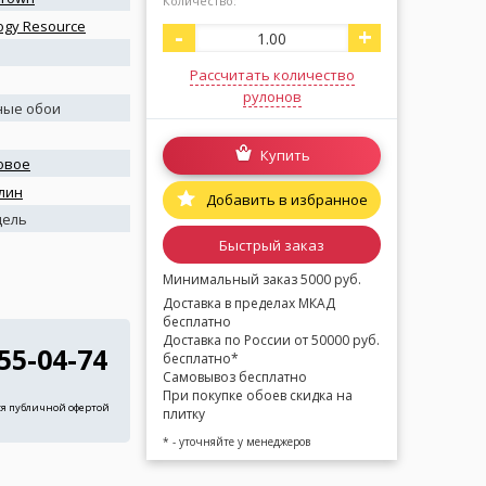
Количество:
ogy Resource
-
+
Рассчитать количество
рулонов
ные обои
Купить
овое
лин
Добавить в избранное
дель
Быстрый заказ
Минимальный заказ 5000 руб.
Доставка в пределах МКАД
бесплатно
Доставка по России от 50000 руб.
255-04-74
бесплатно*
Самовывоз бесплатно
При покупке обоев скидка на
ся публичной офертой
плитку
* - уточняйте у менеджеров