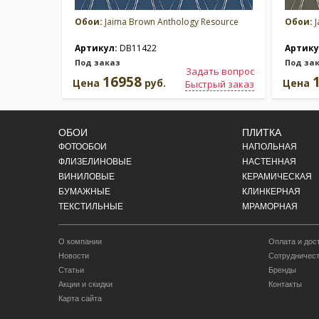
Обои:
Jaima Brown Anthology Resource
Обои:
J
Артикул:
DB11422
Артику
Под заказ
Под за
Задать вопрос
16958
Цена
руб.
Цена
Быстрый заказ
ОБОИ
ПЛИТКА
ФОТООБОИ
НАПОЛЬНАЯ
ФЛИЗЕЛИНОВЫЕ
НАСТЕННАЯ
ВИНИЛОВЫЕ
КЕРАМИЧЕСКАЯ
БУМАЖНЫЕ
КЛИНКЕРНАЯ
ТЕКСТИЛЬНЫЕ
МРАМОРНАЯ
О компании
Оплата и дос
Новости
Сотрудничес
Статьи
Бренды
Акции и скидки
Контакты
Карта сайта