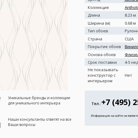
Коллекция
Anthol
Длина
8.23 м
Ширина (м)
0.68 м
Тип обоев
Рулон
Страна
США
Покрытие обоев
Винил
Основа обоев
Флизе
Срок поставки
4-5 не
Не показывать
конструктор с
Нет
интерьером
Уникальные бренды и коллекции
+7 (495) 
для уникального интерьера
Тел.:
Информация на сайте не являет
Наши консультанты ответят на все
Ваши вопросы