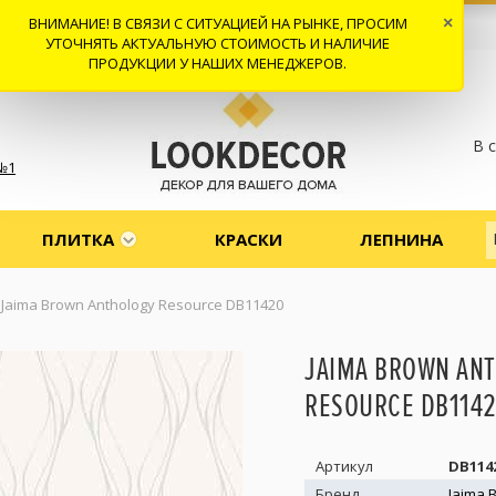
ВНИМАНИЕ! В СВЯЗИ С СИТУАЦИЕЙ НА РЫНКЕ, ПРОСИМ
×
 И ДОСТАВКА
СОТРУДНИЧЕСТВО
КОНТАКТЫ
ОТЗЫВЫ
УТОЧНЯТЬ АКТУАЛЬНУЮ СТОИМОСТЬ И НАЛИЧИЕ
ПРОДУКЦИИ У НАШИХ МЕНЕДЖЕРОВ.
В 
№1
ПЛИТКА
КРАСКИ
ЛЕПНИНА
Jaima Brown Anthology Resource DB11420
JAIMA BROWN AN
RESOURCE DB114
Артикул
DB114
Бренд
Jaima 