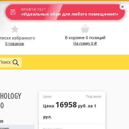
Вход
Москва
ПРОЙТИ ТЕСТ
«Идеальные обои для любого помещения!»
В корзине
0
позиций
списке избранного
На сумму
0
0 товаров
Обои
Поиск
THOLOGY
Цена
Под заказ
16958
20
Цена
руб.
за 1
рул.
20
Brown