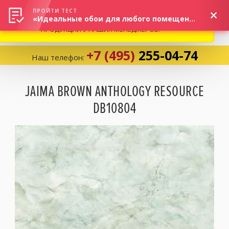
ВНИМАНИЕ! В СВЯЗИ С СИТУАЦИЕЙ НА РЫНКЕ, ПРОСИМ
×
ПРОЙТИ ТЕСТ
«Идеальные обои для любого помещения!»
УТОЧНЯТЬ АКТУАЛЬНУЮ СТОИМОСТЬ И НАЛИЧИЕ
ПРОДУКЦИИ У НАШИХ МЕНЕДЖЕРОВ.
+7 (495)
255-04-74
Наш телефон:
Корзина:
0
JAIMA BROWN ANTHOLOGY RESOURCE
DB10804
Избранное:
0 товаров
Каталог
Компания
Личный кабинет