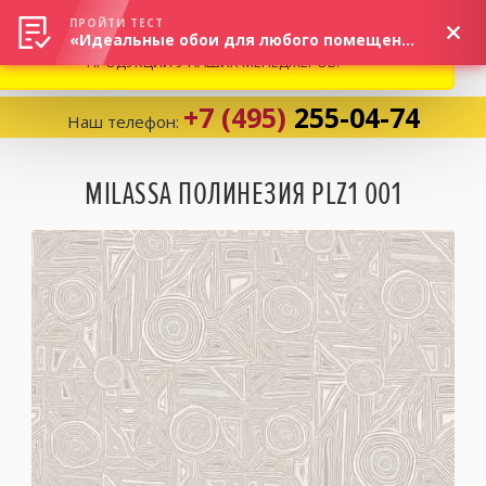
ВНИМАНИЕ! В СВЯЗИ С СИТУАЦИЕЙ НА РЫНКЕ, ПРОСИМ
×
ПРОЙТИ ТЕСТ
«Идеальные обои для любого помещения!»
УТОЧНЯТЬ АКТУАЛЬНУЮ СТОИМОСТЬ И НАЛИЧИЕ
ПРОДУКЦИИ У НАШИХ МЕНЕДЖЕРОВ.
+7 (495)
255-04-74
Наш телефон:
Корзина:
0
MILASSA ПОЛИНЕЗИЯ PLZ1 001
Избранное:
0 товаров
Каталог
Компания
Личный кабинет