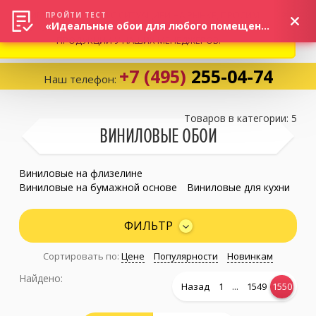
ВНИМАНИЕ! В СВЯЗИ С СИТУАЦИЕЙ НА РЫНКЕ, ПРОСИМ
×
ПРОЙТИ ТЕСТ
«Идеальные обои для любого помещения!»
УТОЧНЯТЬ АКТУАЛЬНУЮ СТОИМОСТЬ И НАЛИЧИЕ
ПРОДУКЦИИ У НАШИХ МЕНЕДЖЕРОВ.
+7 (495)
255-04-74
Наш телефон:
Корзина:
0
Товаров в категории: 5
ВИНИЛОВЫЕ ОБОИ
Избранное:
0 товаров
Виниловые на флизелине
Виниловые на бумажной основе
Виниловые для кухни
Каталог
ФИЛЬТР
Сортировать по:
Цене
Популярности
Новинкам
Компания
Найдено:
...
Назад
1
1549
1550
Личный кабинет