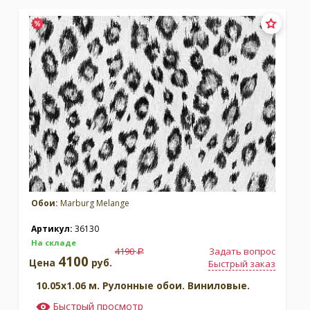
Москва
(сменить город)
Заказать обратный звонок
Обои:
Marburg Melange
Артикул:
36130
На складе
4190
Задать вопрос
a
4100
Цена
руб.
Быстрый заказ
10.05x1.06 м. Рулонные обои. Виниловые.
Быстрый просмотр