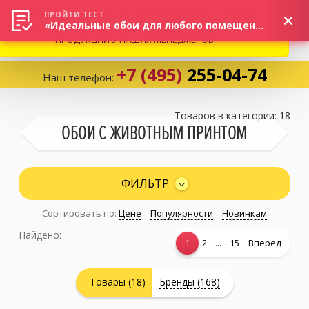
ВНИМАНИЕ! В СВЯЗИ С СИТУАЦИЕЙ НА РЫНКЕ, ПРОСИМ
×
ПРОЙТИ ТЕСТ
«Идеальные обои для любого помещения!»
УТОЧНЯТЬ АКТУАЛЬНУЮ СТОИМОСТЬ И НАЛИЧИЕ
ПРОДУКЦИИ У НАШИХ МЕНЕДЖЕРОВ.
+7 (495)
255-04-74
Наш телефон:
Корзина:
0
Товаров в категории: 18
ОБОИ С ЖИВОТНЫМ ПРИНТОМ
Избранное:
0 товаров
ФИЛЬТР
Сортировать по:
Цене
Популярности
Новинкам
Каталог
Найдено:
...
1
2
15
Вперед
Компания
Товары (18)
Бренды (168)
Личный кабинет