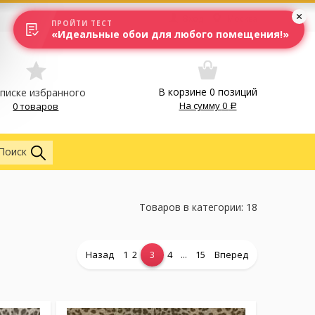
Вход
Москва
ПРОЙТИ ТЕСТ
«Идеальные обои для любого помещения!»
В корзине
0
позиций
списке избранного
На сумму
0
0 товаров
Обои
Поиск
Товаров в категории: 18
...
Назад
1
2
3
4
15
Вперед