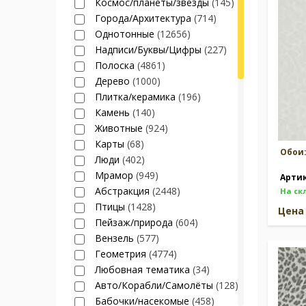
Космос/планеты/звезды
(145)
Города/Архитектура
(714)
Однотонные
(12656)
Надписи/Буквы/Цифры
(227)
Полоска
(4861)
Дерево
(1000)
Плитка/керамика
(196)
Камень
(140)
Животные
(924)
Карты
(68)
Обои
Люди
(402)
Мрамор
(949)
Арти
Абстракция
(2448)
На ск
Птицы
(1428)
Цен
Пейзаж/природа
(604)
Вензель
(577)
Геометрия
(4774)
Любовная тематика
(34)
Авто/Корабли/Самолёты
(128)
Бабочки/насекомые
(458)