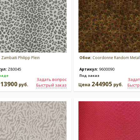
:
Zambaiti Philipp Plein
Обои:
Coordonne Random Metall
кул:
Z80045
Артикул:
9600090
ладе
Под заказ
Задать вопрос
Задат
13900
244905
а
руб.
Цена
руб.
Быстрый заказ
Быстр