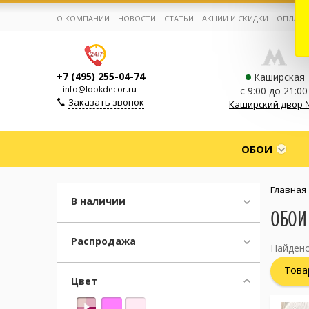
О КОМПАНИИ
НОВОСТИ
СТАТЬИ
АКЦИИ И СКИДКИ
ОПЛАТА
+7 (495) 255-04-74
Каширская
info@lookdecor.ru
с 9:00 до 21:00
Заказать звонок
Каширский двор 
Корзина:
0
ОБОИ
Избранное:
0 товаров
Главная
В наличии
ОБОИ
Каталог
Распродажа
Найдено
Компания
Това
Цвет
Личный кабинет