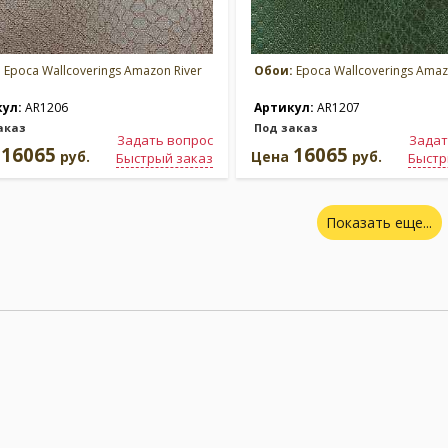
:
Epoca Wallcoverings Amazon River
Обои:
Epoca Wallcoverings Amaz
кул:
AR1206
Артикул:
AR1207
аказ
Под заказ
Задать вопрос
Задат
16065
16065
а
руб.
Цена
руб.
Быстрый заказ
Быстр
Показать еще...