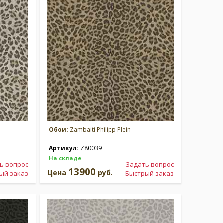
Обои:
Zambaiti Philipp Plein
Артикул:
Z80039
На складе
ь вопрос
Задать вопрос
13900
Цена
руб.
ый заказ
Быстрый заказ