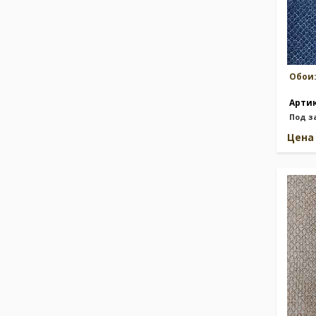
Греческий узор/меандр
(55)
Детские персонажи
(118)
Индийская тематика
(23)
Орнаментальные узоры
(1659)
Обои
Арти
Под з
Цен