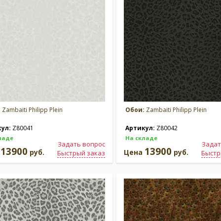
:
Zambaiti Philipp Plein
Обои:
Zambaiti Philipp Plein
кул:
Z80041
Артикул:
Z80042
ладе
На складе
Задать вопрос
Задат
13900
13900
а
руб.
Цена
руб.
Быстрый заказ
Быстр