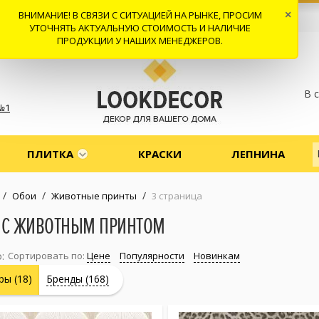
ВНИМАНИЕ! В СВЯЗИ С СИТУАЦИЕЙ НА РЫНКЕ, ПРОСИМ
×
 И ДОСТАВКА
СОТРУДНИЧЕСТВО
КОНТАКТЫ
ОТЗЫВЫ
УТОЧНЯТЬ АКТУАЛЬНУЮ СТОИМОСТЬ И НАЛИЧИЕ
ПРОДУКЦИИ У НАШИХ МЕНЕДЖЕРОВ.
В 
№1
ПЛИТКА
КРАСКИ
ЛЕПНИНА
/
/
/
Обои
Животные принты
3 страница
 С ЖИВОТНЫМ ПРИНТОМ
:
Сортировать по:
Цене
Популярности
Новинкам
ры (18)
Бренды (168)