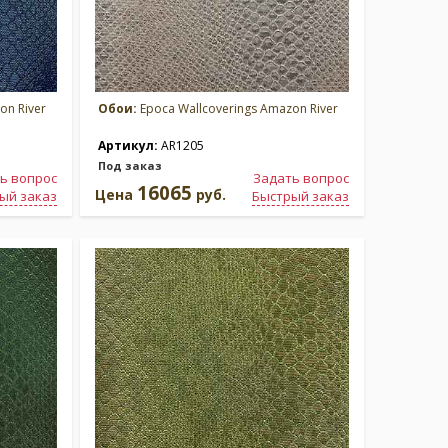
on River
Обои:
Epoca Wallcoverings Amazon River
Артикул:
AR1205
Под заказ
ь вопрос
Задать вопрос
16065
Цена
руб.
ый заказ
Быстрый заказ