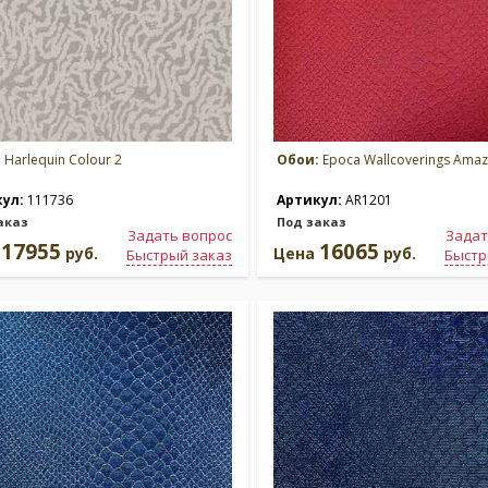
:
Harlequin Colour 2
Обои:
Epoca Wallcoverings Amaz
кул:
111736
Артикул:
AR1201
аказ
Под заказ
Задать вопрос
Задат
17955
16065
а
руб.
Цена
руб.
Быстрый заказ
Быстр