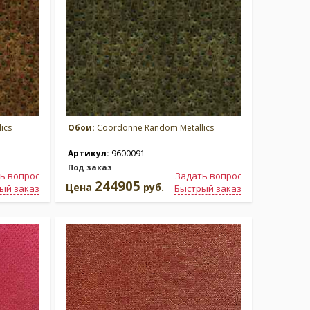
ics
Обои:
Coordonne Random Metallics
Артикул:
9600091
Под заказ
ь вопрос
Задать вопрос
244905
Цена
руб.
ый заказ
Быстрый заказ