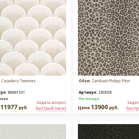
:
Casadeco Twenties
Обои:
Zambaiti Philipp Plein
кул:
88661331
Артикул:
Z80038
аказ
На складе
Задать вопрос
Задат
11977
13900
а
руб.
Цена
руб.
Быстрый заказ
Быстр