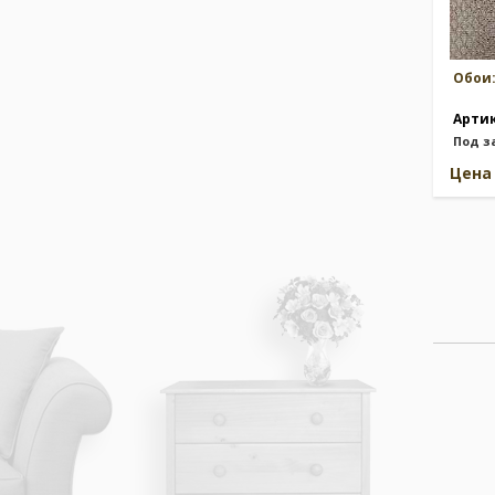
Обои
Арти
Под з
Цен