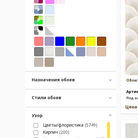
Москва
(сменить город)
Заказать обратный звонок
Назначения обоев
Обои
Арти
Стили обоев
Под з
Цен
Узор
Цветы/флористика
(5749)
Кирпич
(200)