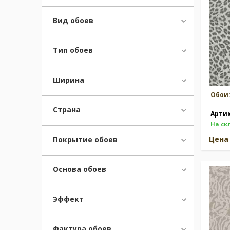
Клетка
(1068)
Книги/журналы/газеты
(24)
Вид обоев
Ангелы/Боги/Цари
(46)
Небо/облака
(208)
Тип обоев
Музыка/ноты
(8)
Граффити/Стрит-арт
(16)
Дамаск и полоска
(37)
Ширина
Горошек
(287)
Обои
Спорт
(25)
Страна
Феи/принцессы
(33)
Арти
На ск
Перья
(53)
Динозавры
(23)
Цен
Покрытие обоев
Архитектура
(19)
Сталь
(65)
Основа обоев
Кино/театр/актеры
(1)
Пэчворк
(77)
Елочка
(381)
Эффект
Гирлянды/корзины цветов
(353)
Морская тематика
(414)
Фактура обоев