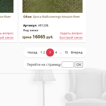
on River
Обои:
Epoca Wallcoverings Amazon River
Артикул:
AR1208
Под заказ
ь вопрос
Задать вопрос
16065
Цена
руб.
ый заказ
Быстрый заказ
...
Назад
1
2
3
4
15
Вперед
Перейти на страницу