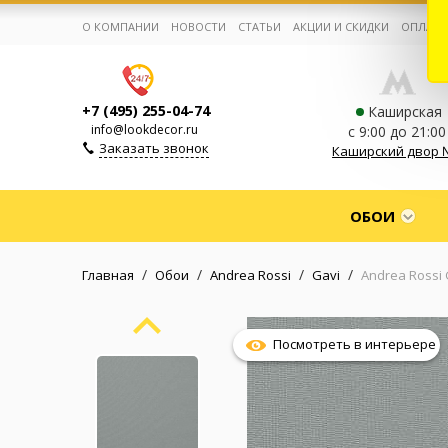
О КОМПАНИИ
НОВОСТИ
СТАТЬИ
АКЦИИ И СКИДКИ
ОПЛАТА
+7 (495) 255-04-74
Каширская
info@lookdecor.ru
с 9:00 до 21:00
Заказать звонок
Каширский двор 
Корзина:
0
ОБОИ
Избранное:
0 товаров
/
/
/
/
Главная
Обои
Andrea Rossi
Gavi
Andrea Rossi 
Каталог
Посмотреть в интерьере
Компания
Личный кабинет