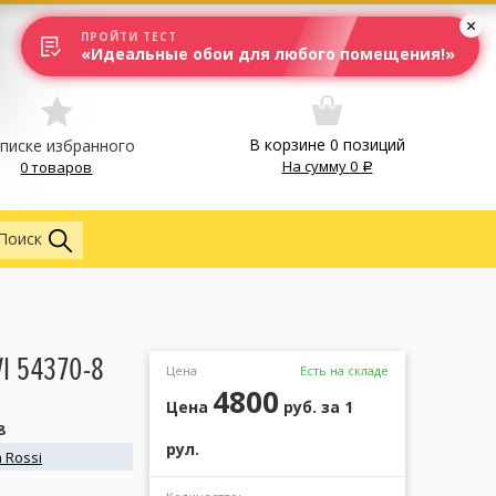
Вход
Москва
ПРОЙТИ ТЕСТ
«Идеальные обои для любого помещения!»
В корзине
0
позиций
списке избранного
На сумму
0
0 товаров
Обои
Поиск
I 54370-8
Цена
Есть на складе
4800
Цена
руб.
за 1
8
рул.
 Rossi