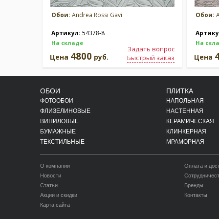
Обои:
Andrea Rossi Gavi
Обои:
A
Артикул:
54378-8
Артику
На складе
На скл
Задать вопрос
4800
Цена
руб.
Цена
Быстрый заказ
ОБОИ
ПЛИТКА
ФОТООБОИ
НАПОЛЬНАЯ
ФЛИЗЕЛИНОВЫЕ
НАСТЕННАЯ
ВИНИЛОВЫЕ
КЕРАМИЧЕСКАЯ
БУМАЖНЫЕ
КЛИНКЕРНАЯ
ТЕКСТИЛЬНЫЕ
МРАМОРНАЯ
О компании
Оплата и дос
Новости
Сотрудничес
Статьи
Бренды
Акции и скидки
Контакты
Карта сайта