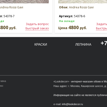
ndrea Rossi Gavi
Обои:
Andrea Rossi Gavi
л:
54378-7
Артикул:
54378-6
аде
На складе
Задать вопрос
Задать
4800
4800
руб.
Цена
руб.
Быстрый заказ
Быстры
+7
КРАСКИ
ЛЕПНИНА
тавка
«Lookdecor» -
интернет-магазин обоев в М
тво
Наш адрес: г. Москва, Каширское шоссе, д.1
Информация на сайте не является публич
e-mail:
info@lookdecor.ru