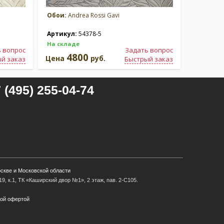
Обои:
Andrea Rossi Gavi
Обои:
And
Артикул:
54378-5
Артикул
На складе
На склад
 вопрос
Задать вопрос
4800
4
Цена
руб.
Цена
й заказ
Быстрый заказ
 (495) 255-04-74
оскве и Московской области
9, к.1, ТК «Каширский двор №1», 2 этаж, пав. 2-С105.
ной офертой