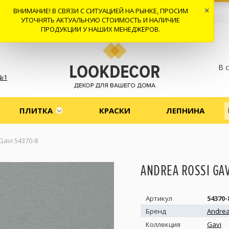
ВНИМАНИЕ! В СВЯЗИ С СИТУАЦИЕЙ НА РЫНКЕ, ПРОСИМ
×
 И ДОСТАВКА
СОТРУДНИЧЕСТВО
КОНТАКТЫ
ОТЗЫВЫ
УТОЧНЯТЬ АКТУАЛЬНУЮ СТОИМОСТЬ И НАЛИЧИЕ
ПРОДУКЦИИ У НАШИХ МЕНЕДЖЕРОВ.
В 
№1
ПЛИТКА
КРАСКИ
ЛЕПНИНА
Gavi 54370-8
ANDREA ROSSI GAV
Артикул
54370-
Бренд
Andrea
Коллекция
Gavi