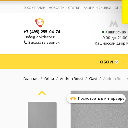
О КОМПАНИИ
НОВОСТИ
СТАТЬИ
АКЦИИ И СКИДКИ
ОПЛАТА
+7 (495) 255-04-74
Каширская
info@lookdecor.ru
с 9:00 до 21:00
Заказать звонок
Каширский двор 
Корзина:
0
ОБОИ
Избранное:
0 товаров
/
/
/
/
Главная
Обои
Andrea Rossi
Gavi
Andrea Rossi 
Каталог
Посмотреть в интерьере
Компания
Личный кабинет