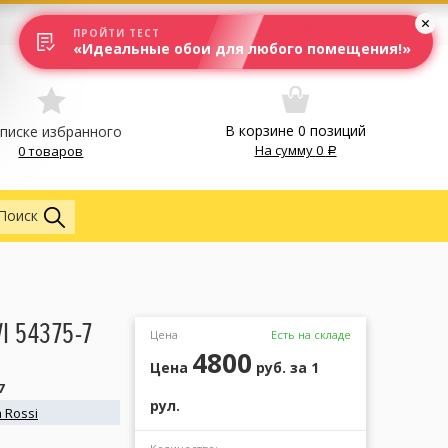
Вход
Москва
ПРОЙТИ ТЕСТ
«Идеальные обои для любого помещения!»
В корзине
0
позиций
списке избранного
На сумму
0
0 товаров
Обои
Поиск
I 54375-7
Цена
Есть на складе
4800
Цена
руб.
за 1
7
рул.
 Rossi