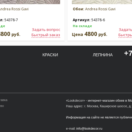
ndrea Rossi Gavi
Обои:
Andrea Rossi Gavi
л:
54378-7
Артикул:
54378-6
аде
На складе
Задать вопрос
Задать
4800
4800
руб.
Цена
руб.
Быстрый заказ
Быстры
+7
КРАСКИ
ЛЕПНИНА
тавка
«Lookdecor» -
интернет-магазин обоев в М
тво
Наш адрес: г. Москва, Каширское шоссе, д.1
Информация на сайте не является публич
e-mail:
info@lookdecor.ru