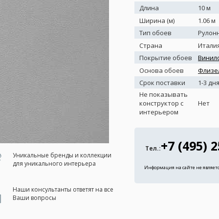
Длина
10 м
Ширина (м)
1.06 м
Тип обоев
Рулон
Страна
Итали
Покрытие обоев
Винил
Основа обоев
Флизе
Срок поставки
1-3 дн
Не показывать
конструктор с
Нет
интерьером
+7 (495) 
Тел.:
Уникальные бренды и коллекции
для уникального интерьера
Информация на сайте не являет
Наши консультанты ответят на все
Ваши вопросы