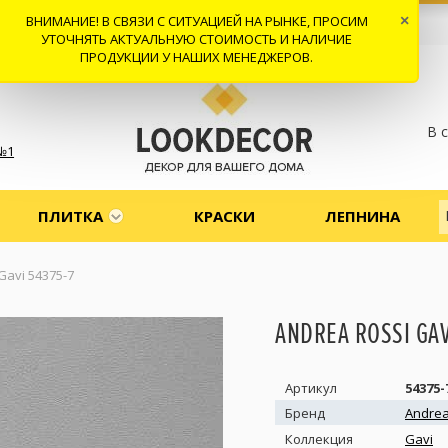
ВНИМАНИЕ! В СВЯЗИ С СИТУАЦИЕЙ НА РЫНКЕ, ПРОСИМ
×
 И ДОСТАВКА
СОТРУДНИЧЕСТВО
КОНТАКТЫ
ОТЗЫВЫ
УТОЧНЯТЬ АКТУАЛЬНУЮ СТОИМОСТЬ И НАЛИЧИЕ
ПРОДУКЦИИ У НАШИХ МЕНЕДЖЕРОВ.
В 
№1
ПЛИТКА
КРАСКИ
ЛЕПНИНА
Gavi 54375-7
ANDREA ROSSI GAV
Артикул
54375-
Бренд
Andrea
Коллекция
Gavi