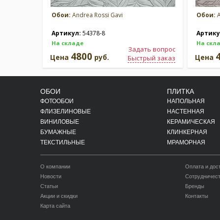
Обои:
Andrea Rossi Gavi
Обои:
A
Артикул:
54378-8
Артику
На складе
На скл
Задать вопрос
4800
Цена
руб.
Цена
Быстрый заказ
ОБОИ
ПЛИТКА
ФОТООБОИ
НАПОЛЬНАЯ
ФЛИЗЕЛИНОВЫЕ
НАСТЕННАЯ
ВИНИЛОВЫЕ
КЕРАМИЧЕСКАЯ
БУМАЖНЫЕ
КЛИНКЕРНАЯ
ТЕКСТИЛЬНЫЕ
МРАМОРНАЯ
О компании
Оплата и дос
Новости
Сотрудничес
Статьи
Бренды
Акции и скидки
Контакты
Карта сайта