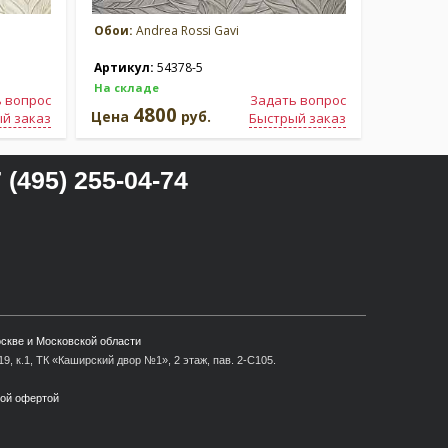
Обои:
Andrea Rossi Gavi
Обои:
And
Артикул:
54378-5
Артикул
На складе
На склад
 вопрос
Задать вопрос
4800
4
Цена
руб.
Цена
й заказ
Быстрый заказ
 (495) 255-04-74
оскве и Московской области
9, к.1, ТК «Каширский двор №1», 2 этаж, пав. 2-С105.
ной офертой