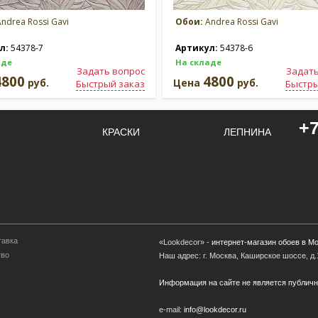
ndrea Rossi Gavi
Обои:
Andrea Rossi Gavi
л:
54378-7
Артикул:
54378-6
аде
На складе
Задать вопрос
Задать
4800
4800
руб.
Цена
руб.
Быстрый заказ
Быстры
+7
КРАСКИ
ЛЕПНИНА
тавка
«Lookdecor» -
интернет-магазин обоев в М
тво
Наш адрес: г. Москва, Каширское шоссе, д.1
Информация на сайте не является публич
e-mail:
info@lookdecor.ru