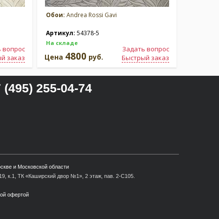
Обои:
Andrea Rossi Gavi
Обои:
And
Артикул:
54378-5
Артикул
На складе
На склад
 вопрос
Задать вопрос
4800
4
Цена
руб.
Цена
й заказ
Быстрый заказ
 (495) 255-04-74
оскве и Московской области
9, к.1, ТК «Каширский двор №1», 2 этаж, пав. 2-С105.
ной офертой