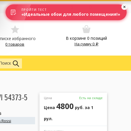
Вход
Москва
ПРОЙТИ ТЕСТ
«Идеальные обои для любого помещения!»
В корзине
0
позиций
списке избранного
На сумму
0
0 товаров
Обои
Поиск
I 54373-5
Цена
Есть на складе
4800
Цена
руб.
за 1
5
рул.
 Rossi