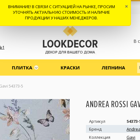
ВНИМАНИЕ! В СВЯЗИ С СИТУАЦИЕЙ НА РЫНКЕ, ПРОСИМ
×
 И ДОСТАВКА
СОТРУДНИЧЕСТВО
КОНТАКТЫ
ОТЗЫВЫ
УТОЧНЯТЬ АКТУАЛЬНУЮ СТОИМОСТЬ И НАЛИЧИЕ
ПРОДУКЦИИ У НАШИХ МЕНЕДЖЕРОВ.
В 
№1
ПЛИТКА
КРАСКИ
ЛЕПНИНА
Gavi 54373-5
ANDREA ROSSI GAV
Артикул
54373-
Бренд
Andrea
Коллекция
Gavi