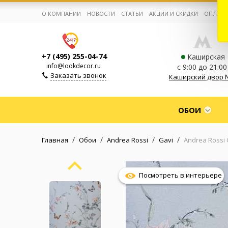
О КОМПАНИИ
НОВОСТИ
СТАТЬИ
АКЦИИ И СКИДКИ
ОПЛАТА
+7 (495) 255-04-74
Каширская
info@lookdecor.ru
с 9:00 до 21:00
Заказать звонок
Каширский двор 
Корзина:
0
ОБОИ
Избранное:
0 товаров
/
/
/
/
Главная
Обои
Andrea Rossi
Gavi
Andrea Rossi 
Каталог
Посмотреть в интерьере
Компания
Личный кабинет