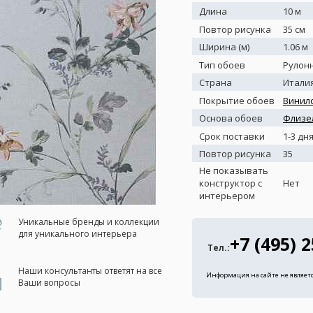
Длина
10 м
Повтор рисунка
35 см
Ширина (м)
1.06 м
Тип обоев
Рулон
Страна
Итали
Покрытие обоев
Винил
Основа обоев
Флизе
Срок поставки
1-3 дн
Повтор рисунка
35
Не показывать
конструктор с
Нет
интерьером
Уникальные бренды и коллекции
для уникального интерьера
+7 (495) 
Тел.:
Наши консультанты ответят на все
Информация на сайте не являет
Ваши вопросы