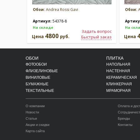
Обои:
Andrea Rossi Gavi
Обои:
A
Артикул:
54378-8
Артику
На складе
На скл
Задать вопрос
4800
Цена
руб.
Цена
Быстрый заказ
ОБОИ
ПЛИТКА
ФОТООБОИ
НАПОЛЬНАЯ
ФЛИЗЕЛИНОВЫЕ
НАСТЕННАЯ
ВИНИЛОВЫЕ
КЕРАМИЧЕСКАЯ
БУМАЖНЫЕ
КЛИНКЕРНАЯ
ТЕКСТИЛЬНЫЕ
МРАМОРНАЯ
О компании
Оплата и дос
Новости
Сотрудничес
Статьи
Бренды
Акции и скидки
Контакты
Карта сайта