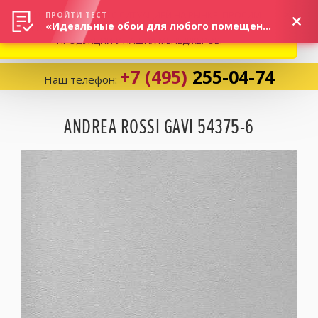
ВНИМАНИЕ! В СВЯЗИ С СИТУАЦИЕЙ НА РЫНКЕ, ПРОСИМ
×
ПРОЙТИ ТЕСТ
«Идеальные обои для любого помещения!»
УТОЧНЯТЬ АКТУАЛЬНУЮ СТОИМОСТЬ И НАЛИЧИЕ
ПРОДУКЦИИ У НАШИХ МЕНЕДЖЕРОВ.
+7 (495)
255-04-74
Наш телефон:
Корзина:
0
ANDREA ROSSI GAVI 54375-6
Избранное:
0 товаров
Каталог
Компания
Личный кабинет