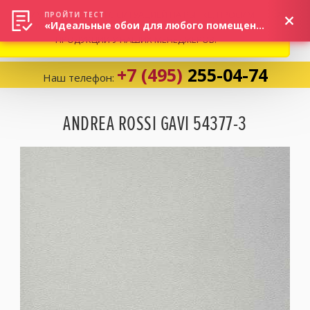
ВНИМАНИЕ! В СВЯЗИ С СИТУАЦИЕЙ НА РЫНКЕ, ПРОСИМ
×
ПРОЙТИ ТЕСТ
«Идеальные обои для любого помещения!»
УТОЧНЯТЬ АКТУАЛЬНУЮ СТОИМОСТЬ И НАЛИЧИЕ
ПРОДУКЦИИ У НАШИХ МЕНЕДЖЕРОВ.
+7 (495)
255-04-74
Наш телефон:
Корзина:
0
ANDREA ROSSI GAVI 54377-3
Избранное:
0 товаров
Каталог
Компания
Личный кабинет