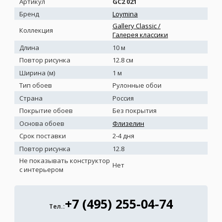
Артикул
GC2 021
Бренд
Loymina
Gallery Classic /
Коллекция
Галерея классики
Длина
10 м
Повтор рисунка
12.8 см
Ширина (м)
1 м
Тип обоев
Рулонные обои
Страна
Россия
Покрытие обоев
Без покрытия
Основа обоев
Флизелин
Срок поставки
2-4 дня
Повтор рисунка
12.8
Не показывать конструктор
Нет
с интерьером
+7 (495) 255-04-74
Тел.: