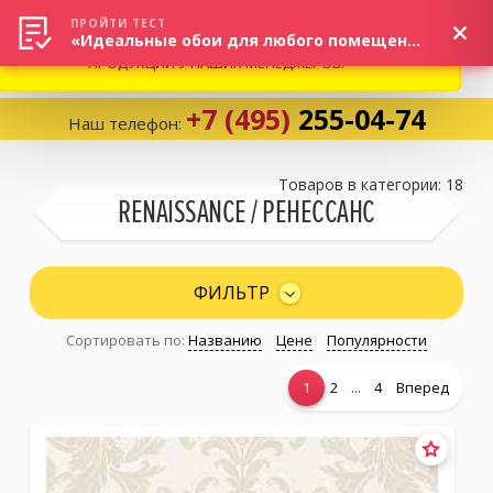
ВНИМАНИЕ! В СВЯЗИ С СИТУАЦИЕЙ НА РЫНКЕ, ПРОСИМ
×
ПРОЙТИ ТЕСТ
«Идеальные обои для любого помещения!»
УТОЧНЯТЬ АКТУАЛЬНУЮ СТОИМОСТЬ И НАЛИЧИЕ
ПРОДУКЦИИ У НАШИХ МЕНЕДЖЕРОВ.
+7 (495)
255-04-74
Наш телефон:
Корзина:
0
Товаров в категории: 18
RENAISSANCE / РЕНЕССАНС
Избранное:
0 товаров
ФИЛЬТР
Сортировать по:
Названию
Цене
Популярности
Каталог
...
1
2
4
Вперед
Компания
Личный кабинет