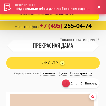
ВНИМАНИЕ! В СВЯЗИ С СИТУАЦИЕЙ НА РЫНКЕ, ПРОСИМ
×
ПРОЙТИ ТЕСТ
«Идеальные обои для любого помещения!»
УТОЧНЯТЬ АКТУАЛЬНУЮ СТОИМОСТЬ И НАЛИЧИЕ
ПРОДУКЦИИ У НАШИХ МЕНЕДЖЕРОВ.
+7 (495)
255-04-74
Наш телефон:
Корзина:
0
Товаров в категории: 18
ПРЕКРАСНАЯ ДАМА
Избранное:
0 товаров
ФИЛЬТР
Сортировать по:
Названию
Цене
Популярности
Каталог
...
1
2
6
Вперед
Компания
Личный кабинет