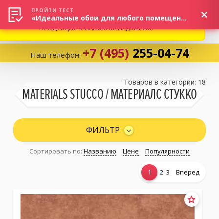
ВНИМАНИЕ! В СВЯЗИ С СИТУАЦИЕЙ НА РЫНКЕ, ПРОСИМ
×
ПРОЙТИ ТЕСТ
«Идеальные обои для любого помещения!»
УТОЧНЯТЬ АКТУАЛЬНУЮ СТОИМОСТЬ И НАЛИЧИЕ
ПРОДУКЦИИ У НАШИХ МЕНЕДЖЕРОВ.
+7 (495)
255-04-74
Наш телефон:
Корзина:
0
Товаров в категории: 18
MATERIALS STUCCO / МАТЕРИАЛС СТУККО
Избранное:
0 товаров
ФИЛЬТР
Сортировать по:
Названию
Цене
Популярности
Каталог
1
2
3
Вперед
Компания
Личный кабинет