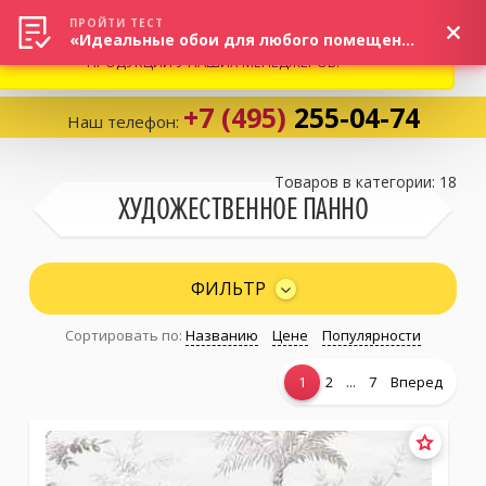
ВНИМАНИЕ! В СВЯЗИ С СИТУАЦИЕЙ НА РЫНКЕ, ПРОСИМ
×
ПРОЙТИ ТЕСТ
«Идеальные обои для любого помещения!»
УТОЧНЯТЬ АКТУАЛЬНУЮ СТОИМОСТЬ И НАЛИЧИЕ
ПРОДУКЦИИ У НАШИХ МЕНЕДЖЕРОВ.
+7 (495)
255-04-74
Наш телефон:
Корзина:
0
Товаров в категории: 18
ХУДОЖЕСТВЕННОЕ ПАННО
Избранное:
0 товаров
ФИЛЬТР
Сортировать по:
Названию
Цене
Популярности
Каталог
...
1
2
7
Вперед
Компания
Личный кабинет