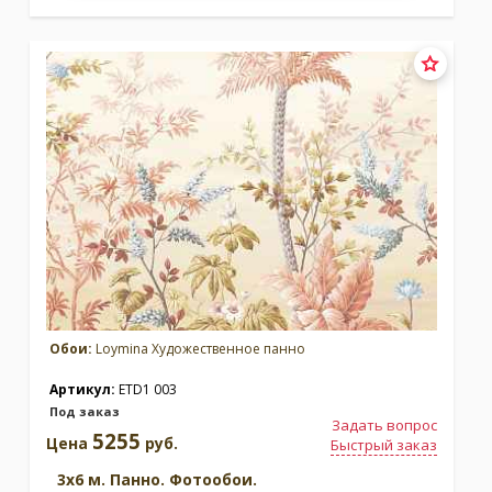
Обои:
Loymina Художественное панно
Артикул:
ETD1 003
Под заказ
Задать вопрос
5255
Цена
руб.
Быстрый заказ
3x6 м. Панно. Фотообои.