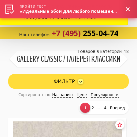
ВНИМАНИЕ! В СВЯЗИ С СИТУАЦИЕЙ НА РЫНКЕ, ПРОСИМ
×
ПРОЙТИ ТЕСТ
«Идеальные обои для любого помещения!»
УТОЧНЯТЬ АКТУАЛЬНУЮ СТОИМОСТЬ И НАЛИЧИЕ
ПРОДУКЦИИ У НАШИХ МЕНЕДЖЕРОВ.
+7 (495)
255-04-74
Наш телефон:
Корзина:
0
Товаров в категории: 18
GALLERY CLASSIC / ГАЛЕРЕЯ КЛАССИКИ
Избранное:
0 товаров
ФИЛЬТР
Сортировать по:
Названию
Цене
Популярности
Каталог
...
1
2
4
Вперед
Компания
Личный кабинет