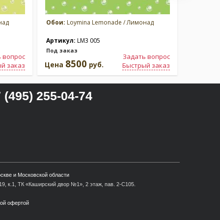
над
Обои:
Loymina Lemonade / Лимонад
Обои:
Lo
Артикул:
LM3 005
Артикул
Под заказ
Под зака
 вопрос
Задать вопрос
8500
8
Цена
руб.
Цена
й заказ
Быстрый заказ
 (495) 255-04-74
оскве и Московской области
9, к.1, ТК «Каширский двор №1», 2 этаж, пав. 2-С105.
ной офертой