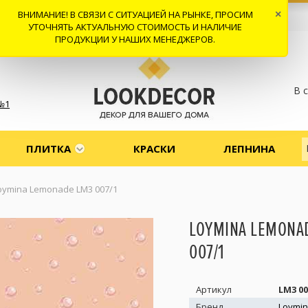
ВНИМАНИЕ! В СВЯЗИ С СИТУАЦИЕЙ НА РЫНКЕ, ПРОСИМ
×
 И ДОСТАВКА
СОТРУДНИЧЕСТВО
КОНТАКТЫ
ОТЗЫВЫ
УТОЧНЯТЬ АКТУАЛЬНУЮ СТОИМОСТЬ И НАЛИЧИЕ
ПРОДУКЦИИ У НАШИХ МЕНЕДЖЕРОВ.
В 
№1
ПЛИТКА
КРАСКИ
ЛЕПНИНА
oymina Lemonade LM3 007/1
LOYMINA LEMONA
007/1
Артикул
LM3 00
Бренд
Loymi