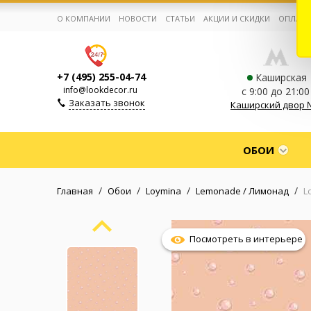
О КОМПАНИИ
НОВОСТИ
СТАТЬИ
АКЦИИ И СКИДКИ
ОПЛАТА
+7 (495) 255-04-74
Каширская
info@lookdecor.ru
с 9:00 до 21:00
Заказать звонок
Каширский двор 
Корзина:
0
ОБОИ
Избранное:
0 товаров
/
/
/
/
Главная
Обои
Loymina
Lemonade / Лимонад
L
Каталог
Посмотреть в интерьере
Компания
Личный кабинет