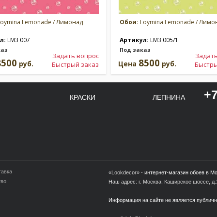
oymina Lemonade / Лимонад
Обои:
Loymina Lemonade / Лимо
л:
LM3 007
Артикул:
LM3 005/1
каз
Под заказ
Задать вопрос
Задать
8500
8500
руб.
Цена
руб.
Быстрый заказ
Быстры
+7
КРАСКИ
ЛЕПНИНА
тавка
«Lookdecor» -
интернет-магазин обоев в М
тво
Наш адрес: г. Москва, Каширское шоссе, д.1
Информация на сайте не является публич