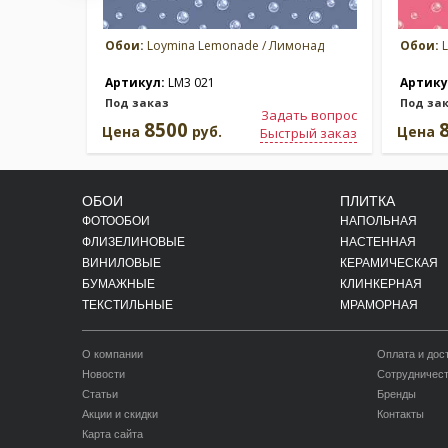
Обои:
Loymina Lemonade / Лимонад
Обои:
L
Артикул:
LM3 021
Артику
Под заказ
Под за
Задать вопрос
8500
Цена
руб.
Цена
Быстрый заказ
ОБОИ
ПЛИТКА
ФОТООБОИ
НАПОЛЬНАЯ
ФЛИЗЕЛИНОВЫЕ
НАСТЕННАЯ
ВИНИЛОВЫЕ
КЕРАМИЧЕСКАЯ
БУМАЖНЫЕ
КЛИНКЕРНАЯ
ТЕКСТИЛЬНЫЕ
МРАМОРНАЯ
О компании
Оплата и дос
Новости
Сотрудничес
Статьи
Бренды
Акции и скидки
Контакты
Карта сайта