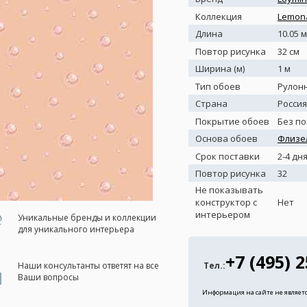
Коллекция
Lemon
Длина
10.05 м
Повтор рисунка
32 см
Ширина (м)
1 м
Тип обоев
Рулон
Страна
Россия
Покрытие обоев
Без п
Основа обоев
Флизе
Срок поставки
2-4 дн
Повтор рисунка
32
Не показывать
конструктор с
Нет
интерьером
Уникальные бренды и коллекции
для уникального интерьера
+7 (495) 
Наши консультанты ответят на все
Тел.:
Ваши вопросы
Информация на сайте не являет