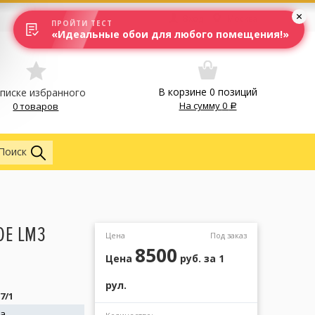
Вход
Москва
ПРОЙТИ ТЕСТ
«Идеальные обои для любого помещения!»
В корзине
0
позиций
списке избранного
На сумму
0
0 товаров
Обои
Поиск
DE LM3
Цена
Под заказ
8500
Цена
руб.
за 1
рул.
7/1
na