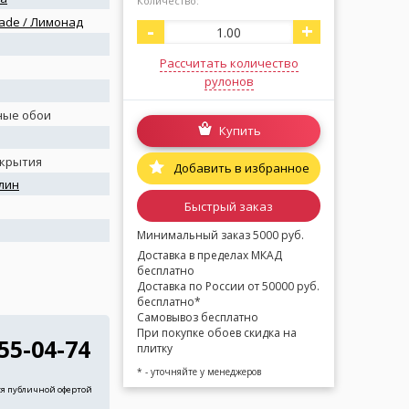
Количество:
ade / Лимонад
-
+
Рассчитать количество
рулонов
ные обои
Купить
окрытия
Добавить в избранное
лин
Быстрый заказ
я
Минимальный заказ 5000 руб.
Доставка в пределах МКАД
бесплатно
Доставка по России от 50000 руб.
бесплатно*
Самовывоз бесплатно
При покупке обоев скидка на
255-04-74
плитку
* - уточняйте у менеджеров
ся публичной офертой