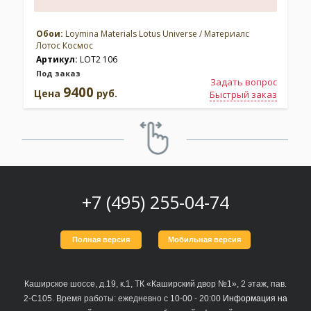
Обои:
Loymina Materials Lotus Universe / Материалс
Лотос Космос
Артикул:
LOT2 106
Под заказ
Задать вопрос
9400
Цена
руб.
Быстрый заказ
+7 (495) 255-04-74
Полная версия
Мобильная версия
Каширское шоссе, д.19, к.1, ТК «Каширский двор №1», 2 этаж, пав.
2-С105. Время работы: ежедневно с 10-00 - 20:00
Информация на