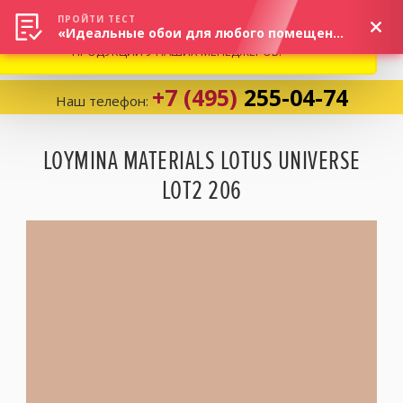
ВНИМАНИЕ! В СВЯЗИ С СИТУАЦИЕЙ НА РЫНКЕ, ПРОСИМ
×
ПРОЙТИ ТЕСТ
«Идеальные обои для любого помещения!»
УТОЧНЯТЬ АКТУАЛЬНУЮ СТОИМОСТЬ И НАЛИЧИЕ
ПРОДУКЦИИ У НАШИХ МЕНЕДЖЕРОВ.
+7 (495)
255-04-74
Наш телефон:
Корзина:
0
LOYMINA MATERIALS LOTUS UNIVERSE
LOT2 206
Избранное:
0 товаров
Каталог
Компания
Личный кабинет