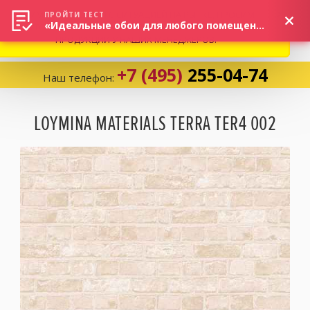
ВНИМАНИЕ! В СВЯЗИ С СИТУАЦИЕЙ НА РЫНКЕ, ПРОСИМ
×
ПРОЙТИ ТЕСТ
«Идеальные обои для любого помещения!»
УТОЧНЯТЬ АКТУАЛЬНУЮ СТОИМОСТЬ И НАЛИЧИЕ
ПРОДУКЦИИ У НАШИХ МЕНЕДЖЕРОВ.
+7 (495)
255-04-74
Наш телефон:
Корзина:
0
LOYMINA MATERIALS TERRA TER4 002
Избранное:
0 товаров
Каталог
Компания
Личный кабинет