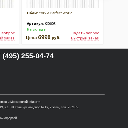
Обои:
York A Perfect World
Обои:
Yor
Артикул:
KI0603
Артикул
На складе
На склад
 вопрос
Задать вопрос
6990
6
Цена
руб.
Цена
й заказ
Быстрый заказ
 (495) 255-04-74
оскве и Московской области
9, к.1, ТК «Каширский двор №1», 2 этаж, пав. 2-С105.
ной офертой