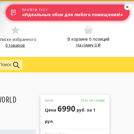
Вход
Москва
ПРОЙТИ ТЕСТ
«Идеальные обои для любого помещения!»
В корзине
0
позиций
списке избранного
На сумму
0
0 товаров
Обои
Поиск
WORLD
Цена
Есть на складе
6990
Цена
руб.
за 1
рул.