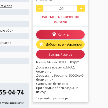
Количество:
ect World
-
+
Рассчитать количество
рулонов
ные обои
Купить
окрытия
Добавить в избранное
а
Быстрый заказ
я
Минимальный заказ 5000 руб.
Доставка в пределах МКАД
бесплатно
Доставка по России от 50000 руб.
бесплатно*
Самовывоз бесплатно
При покупке обоев скидка на
255-04-74
плитку
* - уточняйте у менеджеров
ся публичной офертой