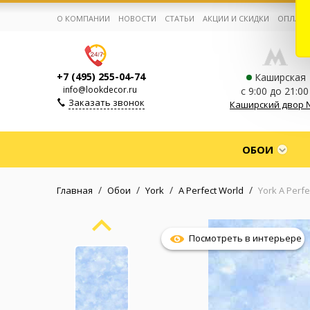
О КОМПАНИИ
НОВОСТИ
СТАТЬИ
АКЦИИ И СКИДКИ
ОПЛАТА
+7 (495) 255-04-74
Каширская
info@lookdecor.ru
с 9:00 до 21:00
Заказать звонок
Каширский двор 
Корзина:
0
ОБОИ
Избранное:
0 товаров
/
/
/
/
Главная
Обои
York
A Perfect World
York A Perfe
Каталог
Посмотреть в интерьере
Компания
Личный кабинет