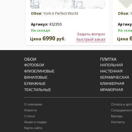
Обои:
York A Perfect World
Обои:
Y
Артикул:
KS2350
Артику
На складе
На скл
Задать вопрос
6990
Цена
руб.
Цена
Быстрый заказ
ОБОИ
ПЛИТКА
ФОТООБОИ
НАПОЛЬНАЯ
ФЛИЗЕЛИНОВЫЕ
НАСТЕННАЯ
ВИНИЛОВЫЕ
КЕРАМИЧЕСКАЯ
БУМАЖНЫЕ
КЛИНКЕРНАЯ
ТЕКСТИЛЬНЫЕ
МРАМОРНАЯ
О компании
Оплата и дос
Новости
Сотрудничес
Статьи
Бренды
Акции и скидки
Контакты
Карта сайта