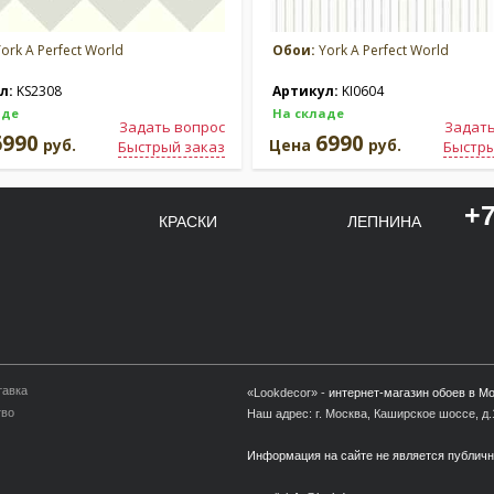
ork A Perfect World
Обои:
York A Perfect World
л:
KS2308
Артикул:
KI0604
аде
На складе
Задать вопрос
Задать
6990
6990
руб.
Цена
руб.
Быстрый заказ
Быстры
+7
КРАСКИ
ЛЕПНИНА
тавка
«Lookdecor» -
интернет-магазин обоев в М
тво
Наш адрес: г. Москва, Каширское шоссе, д.1
Информация на сайте не является публич