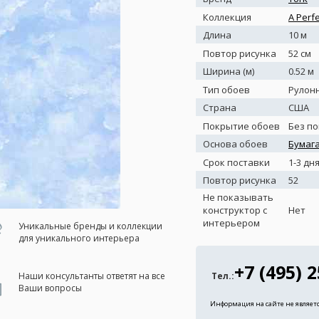
Коллекция
A Perf
Длина
10 м
Повтор рисунка
52 см
Ширина (м)
0.52 м
Тип обоев
Рулон
Страна
США
Покрытие обоев
Без п
Основа обоев
Бумаг
Срок поставки
1-3 дн
Повтор рисунка
52
Не показывать
конструктор с
Нет
интерьером
Уникальные бренды и коллекции
для уникального интерьера
+7 (495) 
Наши консультанты ответят на все
Тел.:
Ваши вопросы
Информация на сайте не являет