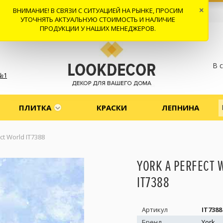
ВНИМАНИЕ! В СВЯЗИ С СИТУАЦИЕЙ НА РЫНКЕ, ПРОСИМ
×
 И ДОСТАВКА
СОТРУДНИЧЕСТВО
КОНТАКТЫ
ОТЗЫВЫ
УТОЧНЯТЬ АКТУАЛЬНУЮ СТОИМОСТЬ И НАЛИЧИЕ
ПРОДУКЦИИ У НАШИХ МЕНЕДЖЕРОВ.
В 
№1
ПЛИТКА
КРАСКИ
ЛЕПНИНА
ct World IT7388
YORK A PERFECT 
IT7388
Артикул
IT7388
Бренд
York