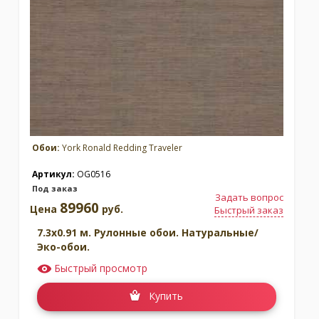
Обои:
York Ronald Redding Traveler
Артикул:
OG0516
Под заказ
Задать вопрос
89960
Цена
руб.
Быстрый заказ
7.3x0.91 м. Рулонные обои. Натуральные/
Эко-обои.
Быстрый просмотр
Купить