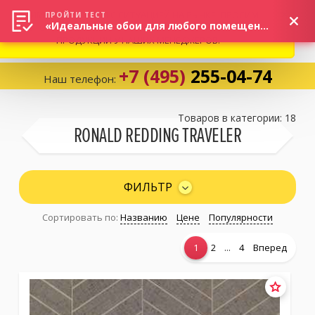
ВНИМАНИЕ! В СВЯЗИ С СИТУАЦИЕЙ НА РЫНКЕ, ПРОСИМ
×
ПРОЙТИ ТЕСТ
«Идеальные обои для любого помещения!»
УТОЧНЯТЬ АКТУАЛЬНУЮ СТОИМОСТЬ И НАЛИЧИЕ
ПРОДУКЦИИ У НАШИХ МЕНЕДЖЕРОВ.
+7 (495)
255-04-74
Наш телефон:
Корзина:
0
Товаров в категории: 18
RONALD REDDING TRAVELER
Избранное:
0 товаров
ФИЛЬТР
Сортировать по:
Названию
Цене
Популярности
Каталог
...
1
2
4
Вперед
Компания
Личный кабинет