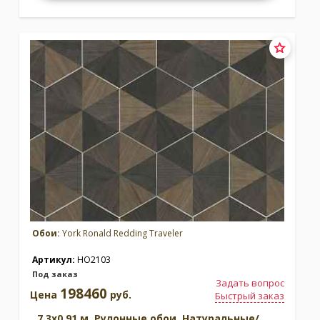
Обои:
York Ronald Redding Traveler
Артикул:
HO2103
Под заказ
Задать вопрос
198460
Цена
руб.
Быстрый заказ
7.3x0.91 м. Рулонные обои. Натуральные/