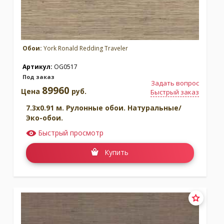
Обои:
York Ronald Redding Traveler
Артикул:
OG0517
Под заказ
Задать вопрос
89960
Цена
руб.
Быстрый заказ
7.3x0.91 м. Рулонные обои. Натуральные/
Эко-обои.
Быстрый просмотр
Купить