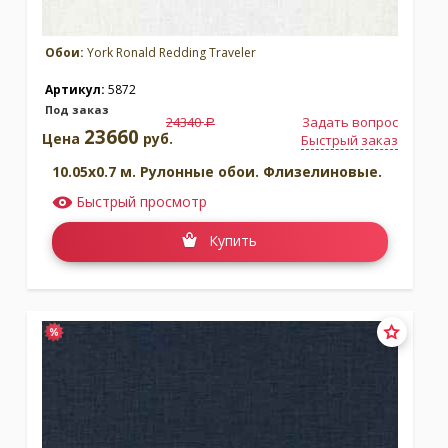
Обои:
York Ronald Redding Traveler
Артикул:
5872
Под заказ
24340
Задать вопрос
a
23660
Цена
руб.
Быстрый заказ
10.05x0.7 м. Рулонные обои. Флизелиновые.
Быстрый просмотр
Купить