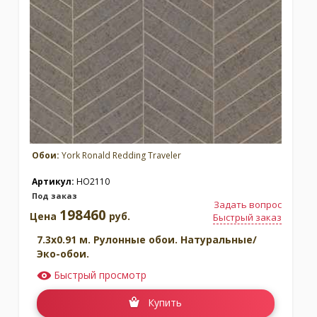
Москва
(сменить город)
Заказать обратный звонок
Обои:
York Ronald Redding Traveler
Артикул:
HO2110
Под заказ
Задать вопрос
198460
Цена
руб.
Быстрый заказ
7.3x0.91 м. Рулонные обои. Натуральные/
Эко-обои.
Быстрый просмотр
Купить