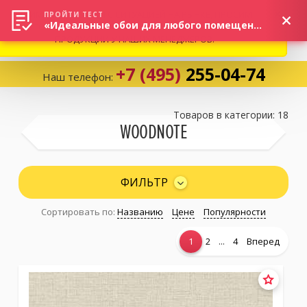
ВНИМАНИЕ! В СВЯЗИ С СИТУАЦИЕЙ НА РЫНКЕ, ПРОСИМ
×
ПРОЙТИ ТЕСТ
«Идеальные обои для любого помещения!»
УТОЧНЯТЬ АКТУАЛЬНУЮ СТОИМОСТЬ И НАЛИЧИЕ
ПРОДУКЦИИ У НАШИХ МЕНЕДЖЕРОВ.
+7 (495)
255-04-74
Наш телефон:
Корзина:
0
Товаров в категории: 18
WOODNOTE
Избранное:
0 товаров
ФИЛЬТР
Сортировать по:
Названию
Цене
Популярности
Каталог
...
1
2
4
Вперед
Компания
Личный кабинет