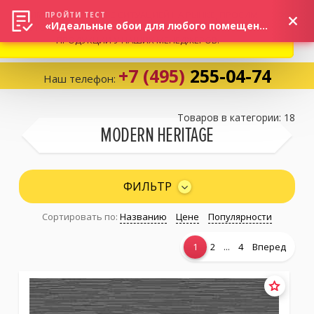
ВНИМАНИЕ! В СВЯЗИ С СИТУАЦИЕЙ НА РЫНКЕ, ПРОСИМ
×
ПРОЙТИ ТЕСТ
«Идеальные обои для любого помещения!»
УТОЧНЯТЬ АКТУАЛЬНУЮ СТОИМОСТЬ И НАЛИЧИЕ
ПРОДУКЦИИ У НАШИХ МЕНЕДЖЕРОВ.
+7 (495)
255-04-74
Наш телефон:
Корзина:
0
Товаров в категории: 18
MODERN HERITAGE
Избранное:
0 товаров
ФИЛЬТР
Сортировать по:
Названию
Цене
Популярности
Каталог
...
1
2
4
Вперед
Компания
Личный кабинет