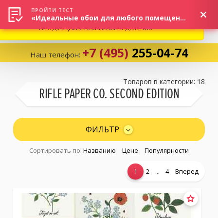
ВНИМАНИЕ! В СВЯЗИ С СИТУАЦИЕЙ НА РЫНКЕ, ПРОСИМ
×
ПРОЙТИ ТЕСТ
«Идеальные обои для любого помещения!»
УТОЧНЯТЬ АКТУАЛЬНУЮ СТОИМОСТЬ И НАЛИЧИЕ
ПРОДУКЦИИ У НАШИХ МЕНЕДЖЕРОВ.
+7 (495)
255-04-74
Наш телефон:
Корзина:
0
Товаров в категории: 18
RIFLE PAPER CO. SECOND EDITION
Избранное:
0 товаров
ФИЛЬТР
Сортировать по:
Названию
Цене
Популярности
Каталог
...
1
2
4
Вперед
Компания
Личный кабинет