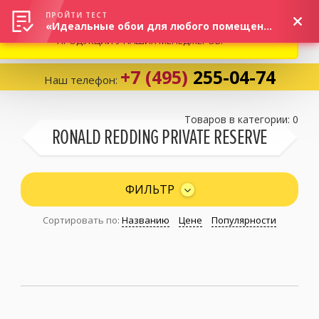
ВНИМАНИЕ! В СВЯЗИ С СИТУАЦИЕЙ НА РЫНКЕ, ПРОСИМ
×
ПРОЙТИ ТЕСТ
«Идеальные обои для любого помещения!»
УТОЧНЯТЬ АКТУАЛЬНУЮ СТОИМОСТЬ И НАЛИЧИЕ
ПРОДУКЦИИ У НАШИХ МЕНЕДЖЕРОВ.
+7 (495)
255-04-74
Наш телефон:
Корзина:
0
Товаров в категории: 0
RONALD REDDING PRIVATE RESERVE
Избранное:
0 товаров
ФИЛЬТР
Сортировать по:
Названию
Цене
Популярности
Каталог
Компания
Личный кабинет