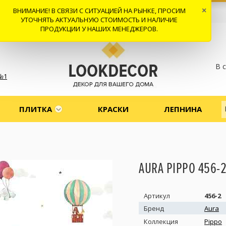
ВНИМАНИЕ! В СВЯЗИ С СИТУАЦИЕЙ НА РЫНКЕ, ПРОСИМ
×
 И ДОСТАВКА
СОТРУДНИЧЕСТВО
КОНТАКТЫ
ОТЗЫВЫ
УТОЧНЯТЬ АКТУАЛЬНУЮ СТОИМОСТЬ И НАЛИЧИЕ
ПРОДУКЦИИ У НАШИХ МЕНЕДЖЕРОВ.
В 
№1
ПЛИТКА
КРАСКИ
ЛЕПНИНА
AURA PIPPO 456-
Артикул
456-2
Бренд
Aura
Коллекция
Pippo