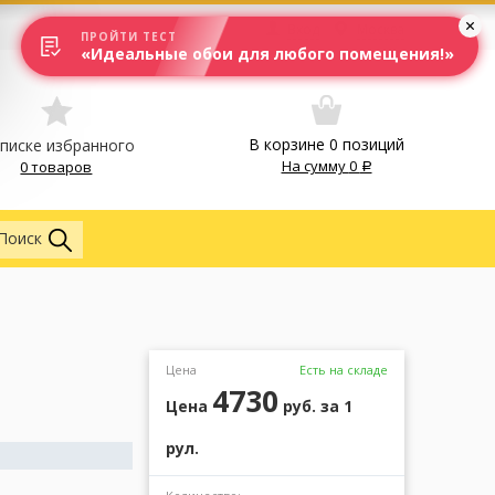
Вход
Москва
ПРОЙТИ ТЕСТ
«Идеальные обои для любого помещения!»
В корзине
0
позиций
списке избранного
На сумму
0
0 товаров
Обои
Поиск
2
Цена
Есть на складе
4730
Цена
руб.
за 1
рул.