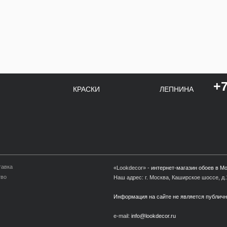
+7
КРАСКИ
ЛЕПНИНА
тавка
«Lookdecor» -
интернет-магазин обоев в М
тво
Наш адрес: г. Москва, Каширское шоссе, д.1
Информация на сайте не является публич
e-mail:
info@lookdecor.ru