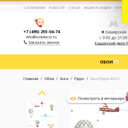
О КОМПАНИИ
НОВОСТИ
СТАТЬИ
АКЦИИ И СКИДКИ
ОПЛАТА
+7 (495) 255-04-74
Каширская
info@lookdecor.ru
с 9:00 до 21:00
Заказать звонок
Каширский двор 
Корзина:
0
ОБОИ
Избранное:
0 товаров
/
/
/
/
Главная
Обои
Aura
Pippo
Aura Pippo 456-2
Каталог
Посмотреть в интерьере
Компания
Личный кабинет