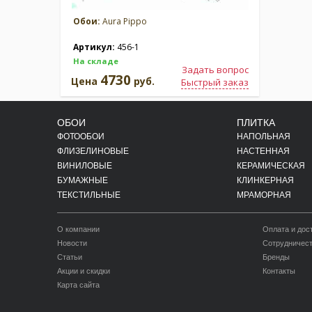
Обои:
Aura Pippo
Артикул:
456-1
На складе
Задать вопрос
4730
Цена
руб.
Быстрый заказ
ОБОИ
ПЛИТКА
ФОТООБОИ
НАПОЛЬНАЯ
ФЛИЗЕЛИНОВЫЕ
НАСТЕННАЯ
ВИНИЛОВЫЕ
КЕРАМИЧЕСКАЯ
БУМАЖНЫЕ
КЛИНКЕРНАЯ
ТЕКСТИЛЬНЫЕ
МРАМОРНАЯ
О компании
Оплата и дос
Новости
Сотрудничес
Статьи
Бренды
Акции и скидки
Контакты
Карта сайта