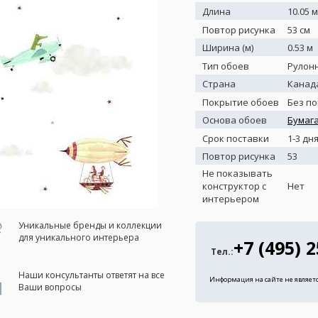
Длина
10.05 м
Повтор рисунка
53 см
Ширина (м)
0.53 м
Тип обоев
Рулон
Страна
Канад
Покрытие обоев
Без п
Основа обоев
Бумаг
Срок поставки
1-3 дн
Повтор рисунка
53
Не показывать
конструктор с
Нет
интерьером
Уникальные бренды и коллекции
для уникального интерьера
+7 (495) 
Тел.:
Наши консультанты ответят на все
Информация на сайте не являет
Ваши вопросы