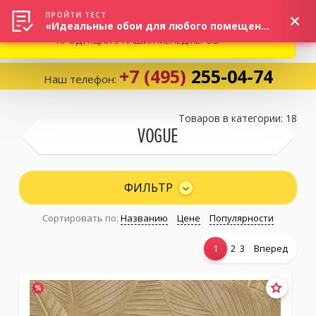
ВНИМАНИЕ! В СВЯЗИ С СИТУАЦИЕЙ НА РЫНКЕ, ПРОСИМ
×
ПРОЙТИ ТЕСТ
«Идеальные обои для любого помещения!»
УТОЧНЯТЬ АКТУАЛЬНУЮ СТОИМОСТЬ И НАЛИЧИЕ
ПРОДУКЦИИ У НАШИХ МЕНЕДЖЕРОВ.
+7 (495)
255-04-74
Наш телефон:
Корзина:
0
Товаров в категории: 18
VOGUE
Избранное:
0 товаров
ФИЛЬТР
Сортировать по:
Названию
Цене
Популярности
Каталог
1
2
3
Вперед
Компания
Личный кабинет