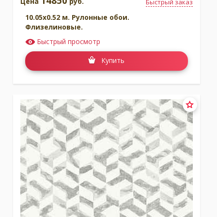
14850
Цена
руб.
Быстрый заказ
10.05x0.52 м. Рулонные обои.
Флизелиновые.
Быстрый просмотр
Купить