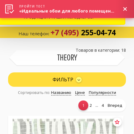
ВНИМАНИЕ! В СВЯЗИ С СИТУАЦИЕЙ НА РЫНКЕ, ПРОСИМ
×
ПРОЙТИ ТЕСТ
«Идеальные обои для любого помещения!»
УТОЧНЯТЬ АКТУАЛЬНУЮ СТОИМОСТЬ И НАЛИЧИЕ
ПРОДУКЦИИ У НАШИХ МЕНЕДЖЕРОВ.
+7 (495)
255-04-74
Наш телефон:
Корзина:
0
Товаров в категории: 18
THEORY
Избранное:
0 товаров
ФИЛЬТР
Сортировать по:
Названию
Цене
Популярности
Каталог
...
1
2
4
Вперед
Компания
Личный кабинет