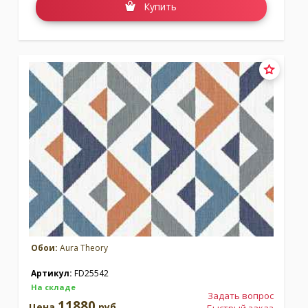
Купить
Обои:
Aura Theory
Артикул:
FD25542
На складе
Задать вопрос
11880
Цена
руб.