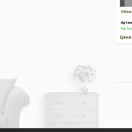
Обои
Арти
На ск
Цен