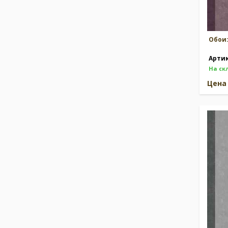
Обои
Арти
На ск
Цен