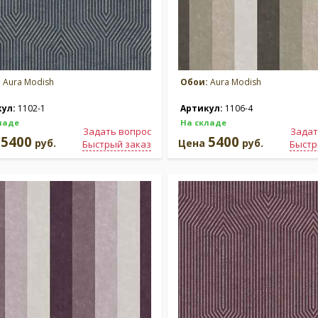
:
Aura Modish
Обои:
Aura Modish
кул:
1102-1
Артикул:
1106-4
ладе
На складе
Задать вопрос
Задат
5400
5400
а
руб.
Цена
руб.
Быстрый заказ
Быстр