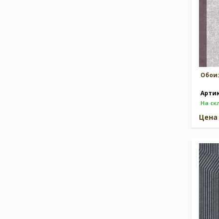
Обои
Арти
На ск
Цен