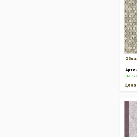
Обои
Арти
На ск
Цен