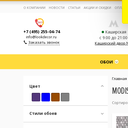
О КОМПАНИИ
НОВОСТИ
СТАТЬИ
АКЦИИ И СКИДКИ
ОПЛАТА
+7 (495) 255-04-74
Каширская
info@lookdecor.ru
с 9:00 до 21:00
Заказать звонок
Каширский двор 
Корзина:
0
ОБОИ
Избранное:
0 товаров
Главная
Цвет
MODI
Каталог
Сортиро
Компания
Стили обоев
Личный кабинет