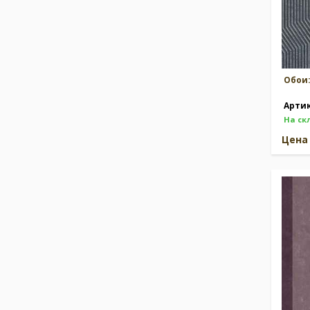
Обои
Арти
На ск
Цен