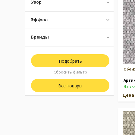
Узор
Москва
(сменить город)
Эффект
Заказать обратный звонок
Бренды
Обои
Сбросить фильтр
Арти
Все товары
На ск
Цен