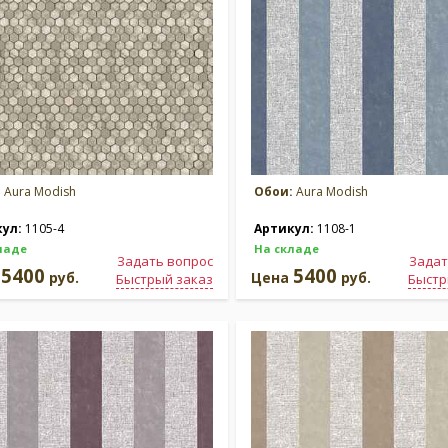
:
Aura Modish
Обои:
Aura Modish
кул:
1105-4
Артикул:
1108-1
ладе
На складе
Задать вопрос
Задат
5400
5400
а
руб.
Цена
руб.
Быстрый заказ
Быстр