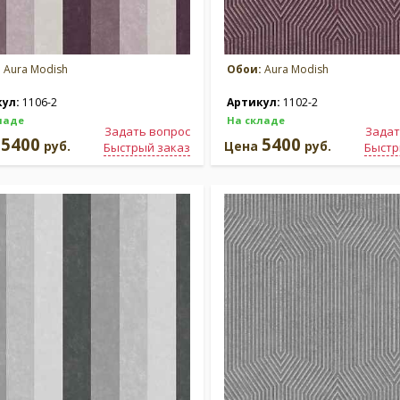
:
Aura Modish
Обои:
Aura Modish
кул:
1106-2
Артикул:
1102-2
ладе
На складе
Задать вопрос
Задат
5400
5400
а
руб.
Цена
руб.
Быстрый заказ
Быстр