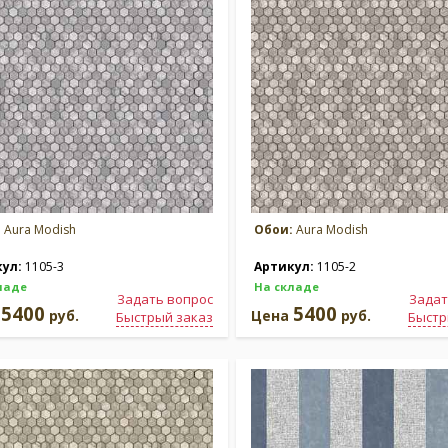
:
Aura Modish
Обои:
Aura Modish
кул:
1105-3
Артикул:
1105-2
ладе
На складе
Задать вопрос
Задат
5400
5400
а
руб.
Цена
руб.
Быстрый заказ
Быстр