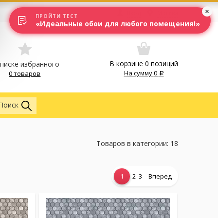
Вход
Москва
ПРОЙТИ ТЕСТ
«Идеальные обои для любого помещения!»
В корзине
0
позиций
списке избранного
На сумму
0
0 товаров
Везде
Поиск
Товаров в категории: 18
1
2
3
Вперед