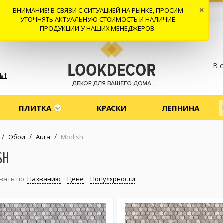
ВНИМАНИЕ! В СВЯЗИ С СИТУАЦИЕЙ НА РЫНКЕ, ПРОСИМ
×
 И ДОСТАВКА
СОТРУДНИЧЕСТВО
КОНТАКТЫ
ОТЗЫВЫ
УТОЧНЯТЬ АКТУАЛЬНУЮ СТОИМОСТЬ И НАЛИЧИЕ
ПРОДУКЦИИ У НАШИХ МЕНЕДЖЕРОВ.
В 
№1
ПЛИТКА
КРАСКИ
ЛЕПНИНА
/
/
/
Обои
Aura
Modish
SH
вать по:
Названию
Цене
Популярности