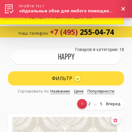
ВНИМАНИЕ! В СВЯЗИ С СИТУАЦИЕЙ НА РЫНКЕ, ПРОСИМ
×
ПРОЙТИ ТЕСТ
«Идеальные обои для любого помещения!»
УТОЧНЯТЬ АКТУАЛЬНУЮ СТОИМОСТЬ И НАЛИЧИЕ
ПРОДУКЦИИ У НАШИХ МЕНЕДЖЕРОВ.
+7 (495)
255-04-74
Наш телефон:
Корзина:
0
Товаров в категории: 18
HAPPY
Избранное:
0 товаров
ФИЛЬТР
Сортировать по:
Названию
Цене
Популярности
Каталог
...
1
2
5
Вперед
Компания
Личный кабинет