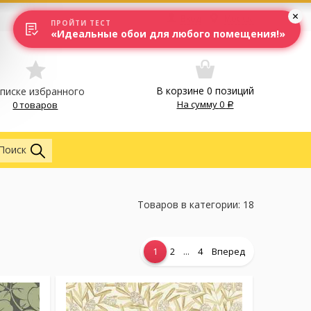
Вход
Москва
ПРОЙТИ ТЕСТ
«Идеальные обои для любого помещения!»
В корзине
0
позиций
списке избранного
На сумму
0
0 товаров
Везде
Поиск
Товаров в категории: 18
...
1
2
4
Вперед