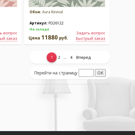
Обои:
Aura Revival
Артикул:
FD26122
На складе
ь вопрос
Задать вопрос
11880
Цена
руб.
ый заказ
Быстрый заказ
...
1
2
4
Вперед
Перейти на страницу