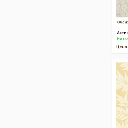
Обои
Арти
На ск
Цен