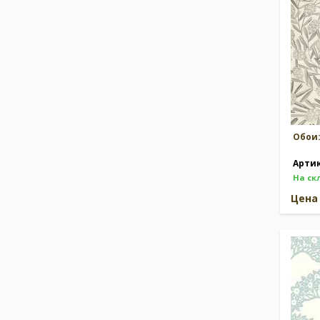
Обои
Арти
На ск
Цен