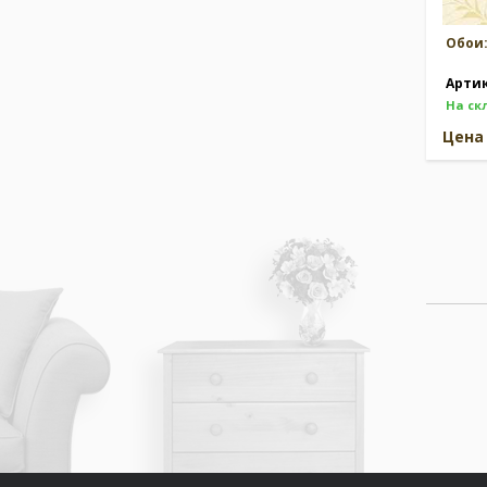
Обои
Арти
На ск
Цен