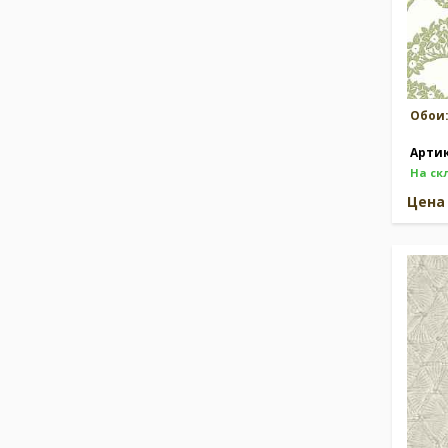
Обои
Арти
На ск
Цен