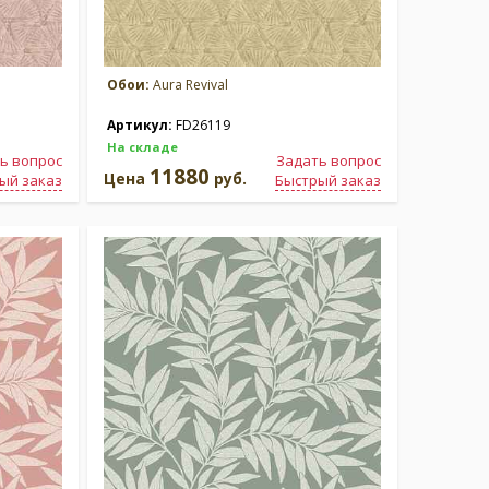
Обои:
Aura Revival
Артикул:
FD26119
На складе
ь вопрос
Задать вопрос
11880
Цена
руб.
ый заказ
Быстрый заказ