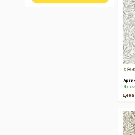
Москва
(сменить город)
Заказать обратный звонок
Обои
Арти
На ск
Цен