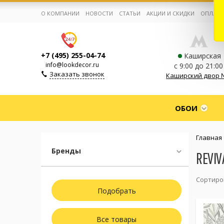
О КОМПАНИИ
НОВОСТИ
СТАТЬИ
АКЦИИ И СКИДКИ
ОПЛАТА
+7 (495) 255-04-74
Каширская
info@lookdecor.ru
с 9:00 до 21:00
Заказать звонок
Каширский двор 
Корзина:
0
ОБОИ
Избранное:
0 товаров
Главная
Бренды
REVIV
Каталог
Сортиро
Компания
Личный кабинет
Все товары