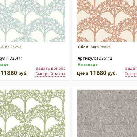
:
Aura Revival
Обои:
Aura Revival
кул:
FD26111
Артикул:
FD26112
ладе
На складе
Задать вопрос
Задат
11880
11880
а
руб.
Цена
руб.
Быстрый заказ
Быстр