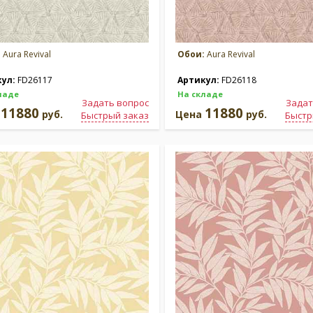
:
Aura Revival
Обои:
Aura Revival
кул:
FD26117
Артикул:
FD26118
ладе
На складе
Задать вопрос
Задат
11880
11880
а
руб.
Цена
руб.
Быстрый заказ
Быстр