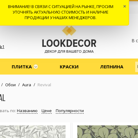
ВНИМАНИЕ! В СВЯЗИ С СИТУАЦИЕЙ НА РЫНКЕ, ПРОСИМ
×
 И ДОСТАВКА
СОТРУДНИЧЕСТВО
КОНТАКТЫ
ОТЗЫВЫ
УТОЧНЯТЬ АКТУАЛЬНУЮ СТОИМОСТЬ И НАЛИЧИЕ
ПРОДУКЦИИ У НАШИХ МЕНЕДЖЕРОВ.
В 
№1
ПЛИТКА
КРАСКИ
ЛЕПНИНА
/
/
/
Обои
Aura
Revival
AL
вать по:
Названию
Цене
Популярности