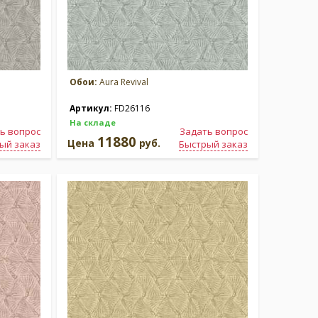
Обои:
Aura Revival
Артикул:
FD26116
На складе
ь вопрос
Задать вопрос
11880
Цена
руб.
ый заказ
Быстрый заказ