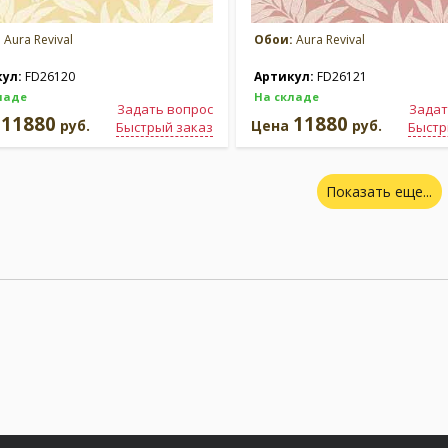
:
Aura Revival
Обои:
Aura Revival
кул:
FD26120
Артикул:
FD26121
ладе
На складе
Задать вопрос
Задат
11880
11880
а
руб.
Цена
руб.
Быстрый заказ
Быстр
Показать еще...