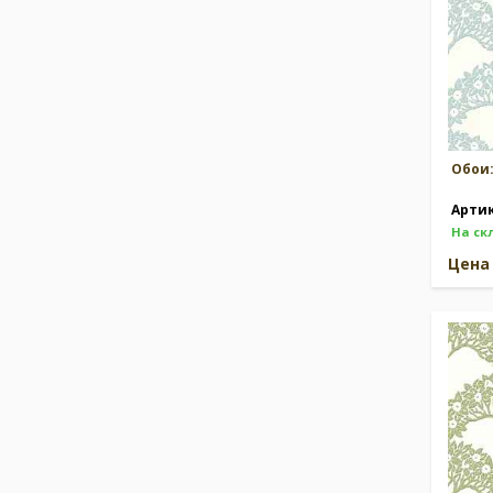
Обои
Арти
На ск
Цен