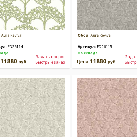
:
Aura Revival
Обои:
Aura Revival
кул:
FD26114
Артикул:
FD26115
ладе
На складе
Задать вопрос
Задат
11880
11880
а
руб.
Цена
руб.
Быстрый заказ
Быстр