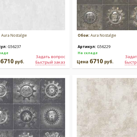
:
Aura Nostalgie
Обои:
Aura Nostalgie
кул:
G56237
Артикул:
G56229
ладе
На складе
Задать вопрос
Задат
6710
6710
а
руб.
Цена
руб.
Быстрый заказ
Быстр