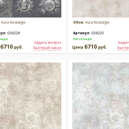
:
Aura Nostalgie
Обои:
Aura Nostalgie
кул:
G56228
Артикул:
G56225
ладе
На складе
Задать вопрос
Задат
6710
6710
а
руб.
Цена
руб.
Быстрый заказ
Быстр