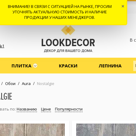
ВНИМАНИЕ! В СВЯЗИ С СИТУАЦИЕЙ НА РЫНКЕ, ПРОСИМ
×
 И ДОСТАВКА
СОТРУДНИЧЕСТВО
КОНТАКТЫ
ОТЗЫВЫ
УТОЧНЯТЬ АКТУАЛЬНУЮ СТОИМОСТЬ И НАЛИЧИЕ
ПРОДУКЦИИ У НАШИХ МЕНЕДЖЕРОВ.
В 
№1
ПЛИТКА
КРАСКИ
ЛЕПНИНА
/
/
/
Обои
Aura
Nostalgie
LGIE
вать по:
Названию
Цене
Популярности