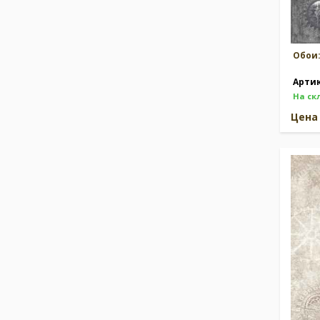
Обои
Арти
На ск
Цен