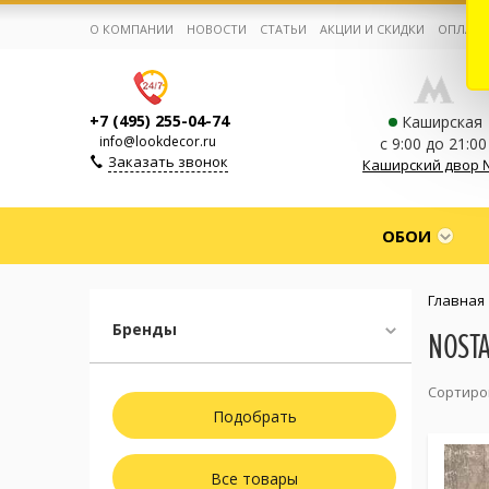
О КОМПАНИИ
НОВОСТИ
СТАТЬИ
АКЦИИ И СКИДКИ
ОПЛАТА
+7 (495) 255-04-74
Каширская
info@lookdecor.ru
с 9:00 до 21:00
Заказать звонок
Каширский двор 
Корзина:
0
ОБОИ
Избранное:
0 товаров
Главная
Бренды
NOSTA
Каталог
Сортиро
Компания
Личный кабинет
Все товары