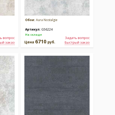
Обои:
Aura Nostalgie
Артикул:
G56224
На складе
ь вопрос
Задать вопрос
6710
Цена
руб.
ый заказ
Быстрый заказ