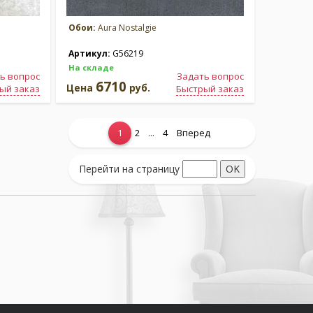
Обои:
Aura Nostalgie
Артикул:
G56219
На складе
ь вопрос
Задать вопрос
6710
Цена
руб.
ый заказ
Быстрый заказ
...
1
2
4
Вперед
Перейти на страницу