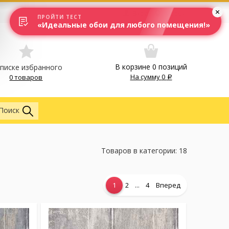
Вход
Москва
ПРОЙТИ ТЕСТ
«Идеальные обои для любого помещения!»
В корзине
0
позиций
списке избранного
На сумму
0
0 товаров
Везде
Поиск
Товаров в категории: 18
...
1
2
4
Вперед