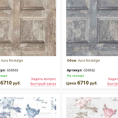
:
Aura Nostalgie
Обои:
Aura Nostalgie
кул:
G56563
Артикул:
G56562
ладе
На складе
Задать вопрос
Задат
6710
6710
а
руб.
Цена
руб.
Быстрый заказ
Быстр