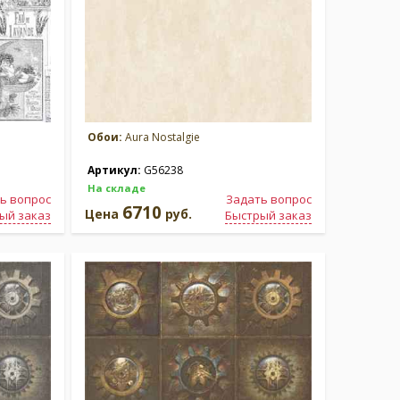
Обои:
Aura Nostalgie
Артикул:
G56238
На складе
ь вопрос
Задать вопрос
6710
Цена
руб.
ый заказ
Быстрый заказ