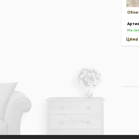
Обои
Арти
На ск
Цен