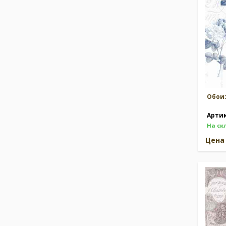
Обои
Арти
На ск
Цен