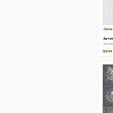
Обои
Арти
На ск
Цен