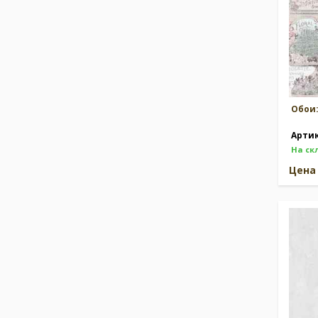
Обои
Арти
На ск
Цен