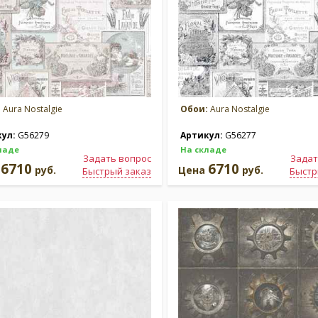
:
Aura Nostalgie
Обои:
Aura Nostalgie
кул:
G56279
Артикул:
G56277
ладе
На складе
Задать вопрос
Задат
6710
6710
а
руб.
Цена
руб.
Быстрый заказ
Быстр