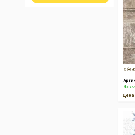
Москва
(сменить город)
Заказать обратный звонок
Обои
Арти
На ск
Цен