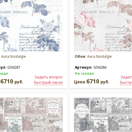
:
Aura Nostalgie
Обои:
Aura Nostalgie
кул:
G56287
Артикул:
G56286
ладе
На складе
Задать вопрос
Задат
6710
6710
а
руб.
Цена
руб.
Быстрый заказ
Быстр