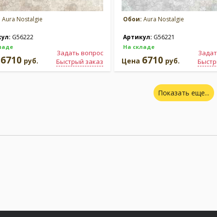
:
Aura Nostalgie
Обои:
Aura Nostalgie
кул:
G56222
Артикул:
G56221
ладе
На складе
Задать вопрос
Задат
6710
6710
а
руб.
Цена
руб.
Быстрый заказ
Быстр
Показать еще...