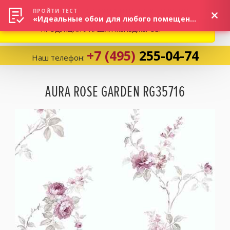
ВНИМАНИЕ! В СВЯЗИ С СИТУАЦИЕЙ НА РЫНКЕ, ПРОСИМ
×
ПРОЙТИ ТЕСТ
«Идеальные обои для любого помещения!»
УТОЧНЯТЬ АКТУАЛЬНУЮ СТОИМОСТЬ И НАЛИЧИЕ
ПРОДУКЦИИ У НАШИХ МЕНЕДЖЕРОВ.
+7 (495)
255-04-74
Наш телефон:
Корзина:
0
AURA ROSE GARDEN RG35716
Избранное:
0 товаров
Каталог
Компания
Личный кабинет