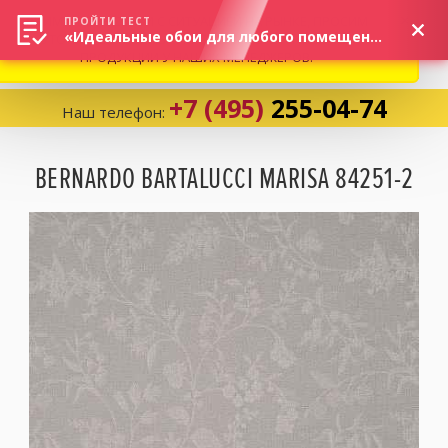
ВНИМАНИЕ! В СВЯЗИ С СИТУАЦИЕЙ НА РЫНКЕ, ПРОСИМ
×
ПРОЙТИ ТЕСТ
«Идеальные обои для любого помещения!»
УТОЧНЯТЬ АКТУАЛЬНУЮ СТОИМОСТЬ И НАЛИЧИЕ
ПРОДУКЦИИ У НАШИХ МЕНЕДЖЕРОВ.
+7 (495)
255-04-74
Наш телефон:
Корзина:
0
BERNARDO BARTALUCCI MARISA 84251-2
Избранное:
0 товаров
Каталог
Компания
Личный кабинет